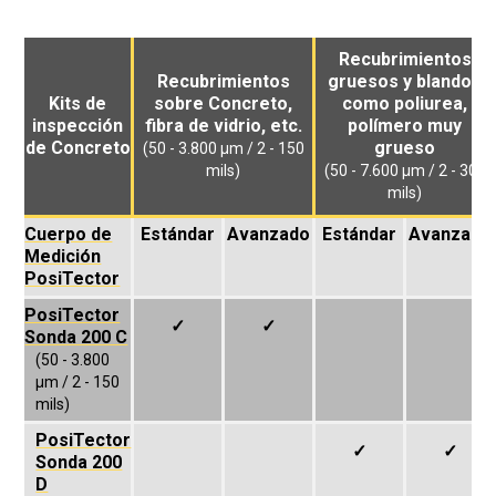
Recubrimientos
Recubrimientos
gruesos y blandos
Kits de
sobre Concreto,
como poliurea,
inspección
fibra de vidrio, etc.
polímero muy
de Concreto
grueso
(50 - 3.800 μm / 2 - 150
mils)
(50 - 7.600 μm / 2 - 300
mils)
Cuerpo de
Estándar
Avanzado
Estándar
Avanzado
Medición
PosiTector
PosiTector
✓
✓
Sonda 200 C
(50 - 3.800
μm / 2 - 150
mils)
PosiTector
✓
✓
Sonda 200
D