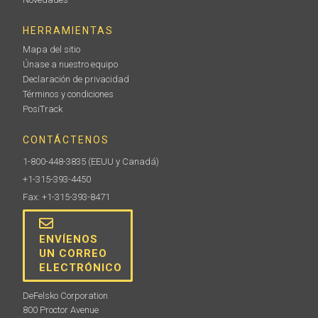
HERRAMIENTAS
Gel de acoplamiento para ultrasonidos
Mapa del sitio
Únase a nuestro equipo
Cada PosiTector 200 y PosiTector UTG se envía con
Declaración de privacidad
(1) botella de acoplante ultrasónico. Hay botellas
adicionales de 4 onzas disponibles (se venden en
Términos y condiciones
paquetes de 12 o dobles).
PosiTrack
CONTÁCTENOS
1-800-448-3835
(EEUU y Canadá)
Información
+1-315-393-4450
Fax: +1-315-393-8471
ENVÍENOS
UN CORREO
ELECTRÓNICO
DeFelsko Corporation
800 Proctor Avenue