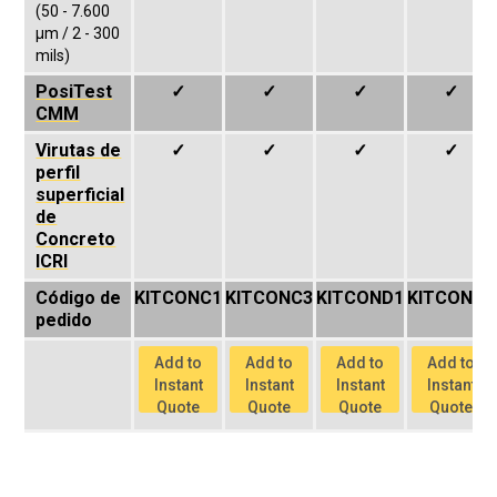
(50 - 7.600
μm / 2 - 300
mils)
PosiTest
✓
✓
✓
✓
CMM
Virutas de
✓
✓
✓
✓
perfil
superficial
de
Concreto
ICRI
Código de
KITCONC1
KITCONC3
KITCOND1
KITCOND3
pedido
Add to
Add to
Add to
Add to
Instant
Instant
Instant
Instant
Quote
Quote
Quote
Quote