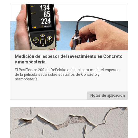
precisión trazable a NIST o PTB.
Información
Medición del espesor del revestimiento en Concreto
y mampostería
El PosiTector 200 de DeFelsko es ideal para medir el espesor
de la película seca sobre sustratos de Concreto y
mampostería.
PosiTector Caso
Notas de aplicación
Estuche rígido y practico para transportar un cuerpo
de medidor PosiTector y varias sondas