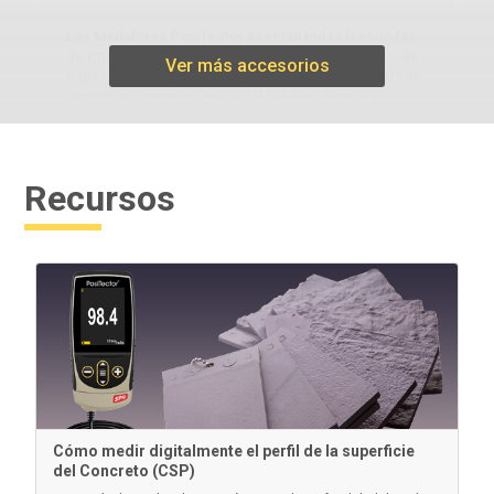
Los Medidores PosiTector aceptan todas las sondas
de PosiTector, convirtiendo fácilmente el medidor de
Ver más accesorios
espesor de recubrimentos en un medidor de perfil de
superficie, punto de rocío, sal soluble, dureza y
espesor por ultrasonido.
Recursos
Información
Herramienta de bruñido tradicional
Cómo medir digitalmente el perfil de la superficie
del Concreto (CSP)
Herramienta de bruñido de plástico de punta redonda