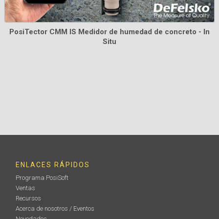
PosiTector CMM IS Medidor de humedad de concreto - In
Situ
Estuches Pelican para PosiTector Kits de
inspección
Estuches Pelican impermeables y resistentes con un
inserto de espuma personalizado para sujetar de
forma segura tu PosiTector instrumento.
Información
ENLACES RÁPIDOS
Programa PosiSoft
Ventas
Recursos
Acerca de nosotros / Eventos
Novedades