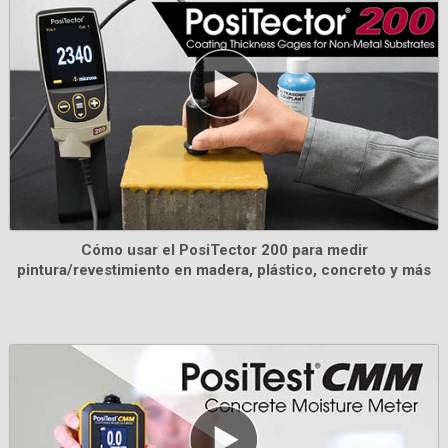
Juego de laminas certificadas por Testex
Verifican la precisión y funcionamiento de
Cómo usar el PosiTector 200 para medir
micrómetros Testex. Ideales para cumplir requisitos
pintura/revestimiento en madera, plástico, concreto y más
ISO e internos de control de calidad. Incluyen
certificado de calibración trazable a PTB.
Información