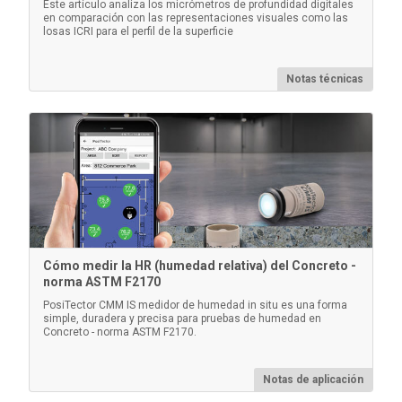
para comprimir la cinta de réplica en la superficie
Este artículo analiza los micrómetros de profundidad digitales
en comparación con las representaciones visuales como las
granallada (paquete de 10)
losas ICRI para el perfil de la superficie
Notas técnicas
Información
Cómo medir la HR (humedad relativa) del Concreto -
norma ASTM F2170
Normas de grosor certificadas
PosiTector CMM IS medidor de humedad in situ es una forma
simple, duradera y precisa para pruebas de humedad en
Concreto - norma ASTM F2170.
Verificación de la precisión/operación de los
medidores de espesor de revestimiento. Componente
clave para cumplir con los requisitos de control de
Notas de aplicación
calidad de ISO/QS-9000 y de su empresa, con