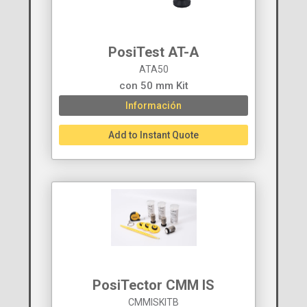
PosiTest AT-A
ATA50
con 50 mm Kit
Información
Add to Instant Quote
PosiTector CMM IS
CMMISKITB