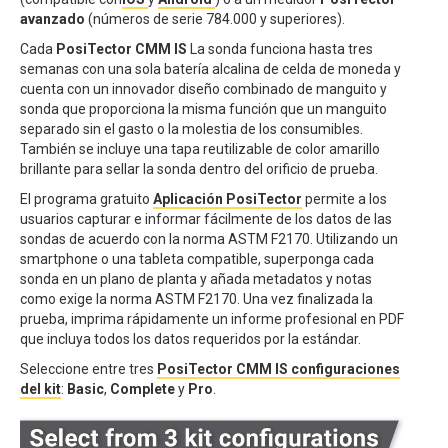
avanzado
(números de serie 784.000 y superiores).
Cada
PosiTector CMM IS
La sonda funciona hasta tres
semanas con una sola batería alcalina de celda de moneda y
cuenta con un innovador diseño combinado de manguito y
sonda que proporciona la misma función que un manguito
separado sin el gasto o la molestia de los consumibles.
También se incluye una tapa reutilizable de color amarillo
brillante para sellar la sonda dentro del orificio de prueba.
El programa gratuito
Aplicación PosiTector
permite a los
usuarios capturar e informar fácilmente de los datos de las
sondas de acuerdo con la norma ASTM F2170. Utilizando un
smartphone o una tableta compatible, superponga cada
sonda en un plano de planta y añada metadatos y notas
como exige la norma ASTM F2170. Una vez finalizada la
prueba, imprima rápidamente un informe profesional en PDF
que incluya todos los datos requeridos por la estándar.
Seleccione entre tres
PosiTector CMM IS
configuraciones
del kit
:
Basic
,
Complete
y
Pro
.