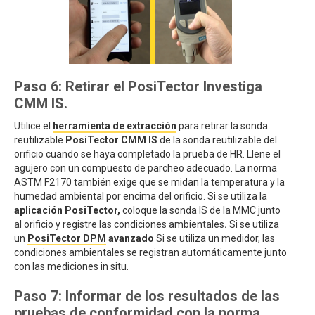
Paso 6: Retirar el PosiTector Investiga
CMM IS.
Utilice el
herramienta de extracción
para retirar la sonda
reutilizable
PosiTector CMM IS
de la sonda reutilizable del
orificio cuando se haya completado la prueba de HR. Llene el
agujero con un compuesto de parcheo adecuado. La norma
ASTM F2170 también exige que se midan la temperatura y la
humedad ambiental por encima del orificio. Si se utiliza la
aplicación PosiTector,
coloque la sonda IS de la MMC junto
al orificio y registre las condiciones ambientales
.
Si se utiliza
un
PosiTector DPM
avanzado
Si se utiliza un medidor, las
condiciones ambientales se registran automáticamente junto
con las mediciones in situ.
Paso 7: Informar de los resultados de las
pruebas de conformidad con la norma