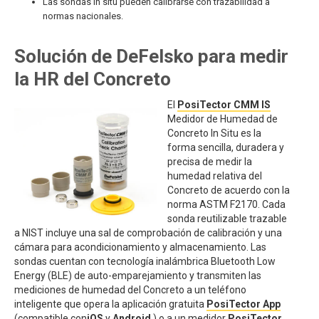
Las sondas in situ pueden calibrarse con trazabilidad a
normas nacionales.
Solución de DeFelsko para medir
la HR del Concreto
El
PosiTector CMM IS
Medidor de Humedad de
Concreto In Situ es la
forma sencilla, duradera y
precisa de medir la
humedad relativa del
Concreto de acuerdo con la
norma ASTM F2170. Cada
sonda reutilizable trazable
a NIST incluye una sal de comprobación de calibración y una
cámara para acondicionamiento y almacenamiento. Las
sondas cuentan con tecnología inalámbrica Bluetooth Low
Energy (BLE) de auto-emparejamiento y transmiten las
mediciones de humedad del Concreto a un teléfono
inteligente que opera la aplicación gratuita
PosiTector App
(compatible con
iOS
y
Android
) o a un medidor
PosiTector