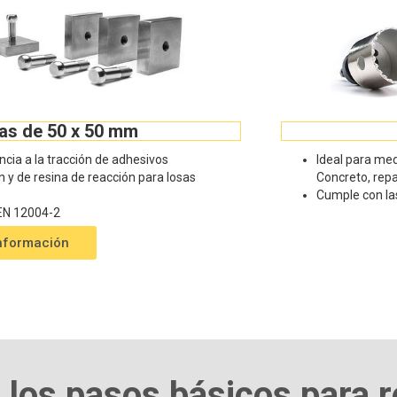
sas de 50 x 50 mm
encia a la tracción de adhesivos
Ideal para medi
 y de resina de reacción para losas
Concreto, rep
Cumple con l
EN 12004-2
nformación
 los pasos básicos para r