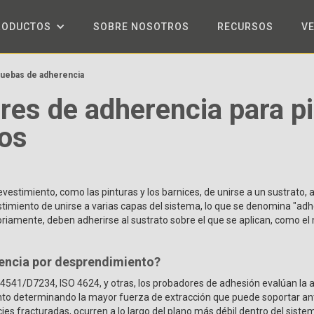
RODUCTOS
SOBRE NOSOTROS
RECURSOS
V
uebas de adherencia
es de adherencia para pi
tos
vestimiento, como las pinturas y los barnices, de unirse a un sustrato,
stimiento de unirse a varias capas del sistema, lo que se denomina "adh
riamente, deben adherirse al sustrato sobre el que se aplican, como el 
rencia por desprendimiento?
41/D7234, ISO 4624, y otras, los probadores de adhesión evalúan la ad
to determinando la mayor fuerza de extracción que puede soportar an
ies fracturadas, ocurren a lo largo del plano más débil dentro del sist