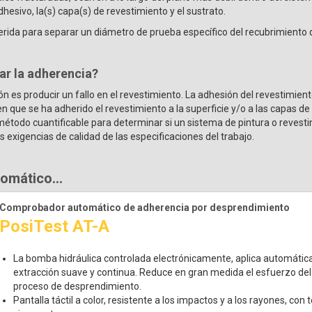
adhesivo, la(s) capa(s) de revestimiento y el sustrato.
rida para separar un diámetro de prueba específico del recubrimiento 
ar la adherencia?
ón es producir un fallo en el revestimiento. La adhesión del revestimient
ien que se ha adherido el revestimiento a la superficie y/o a las capas de
étodo cuantificable para determinar si un sistema de pintura o revest
as exigencias de calidad de las especificaciones del trabajo.
omático...
Comprobador automático de adherencia por desprendimiento
PosiTest AT-A
La bomba hidráulica controlada electrónicamente, aplica automáti
extracción suave y continua. Reduce en gran medida el esfuerzo del us
proceso de desprendimiento.
Pantalla táctil a color, resistente a los impactos y a los rayones, co