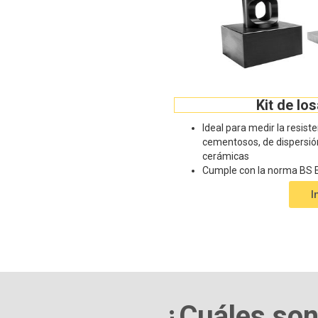
Kit de lo
Ideal para medir la resist
cementosos, de dispersión
cerámicas
Cumple con la norma BS 
I
¿Cuáles son