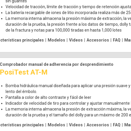
sin guantes
Velocidad de tracción, límite de tracción y tiempo de retención ajusta
La batería recargable de iones de litio incorporada realiza más de 2
La memoria interna almacena la presión máxima de extracción, la vel
duración de la prueba, la presión frente a los datos de tiempo, dolly
de la fractura y notas para 100,000 tiradas en hasta 1,000 lotes
cterísticas principales
|
Modelos
|
Videos
|
Accesorios
|
FAQ
|
Man
Comprobador manual de adherencia por desprendimiento
PosiTest AT-M
Bomba hidráulica manual diseñada para aplicar una presión suave y 
lento del émbolo.
Pantalla a color de alto contraste y fácil de leer
Indicador de velocidad de tiro para controlar y ajustar manualmente 
La memoria interna almacena la presión de extracción máxima, la vel
duración de la prueba y el tamaño del dolly para un máximo de 200 
cterísticas principales
|
Modelos
|
Videos
|
Accesorios
|
FAQ
|
Man