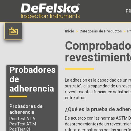
P
>
>
Inicio
Categorías de Productos
Pr
Comprobador
revestimien
Probadores
de
La adhesión es la capacidad de un re
adherencia
sustrato", o la capacidad de un reve
revestimientos funcionen satisfacto
entre otros.
Probadores de
¿Qué es la prueba de adhe
adherencia
De acuerdo con las normas ASTM D45
PosiTest AT-A
PosiTest AT-M
desprendimiento) de un revestimien
PosiTest CH
rotura, demostrados por las superfic