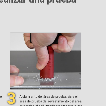
3
re
Aislamiento del área de prueba: aísle el
área de prueba del revestimiento del área
que rodea el dolly mediante un corte o una