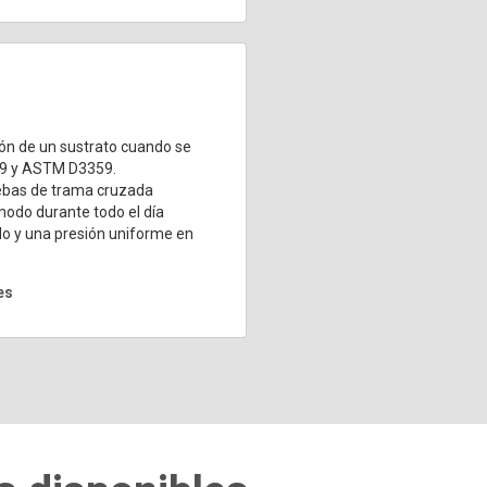
ión de un sustrato cuando se
409 y ASTM D3359.
uebas de trama cruzada
odo durante todo el día
do y una presión uniforme en
es