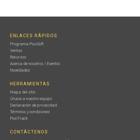
ENLACES RÁPIDOS
Programa PosiSoft
Ventas
Recursos
Acerca de nosotros / Eventos
Novedades
HERRAMIENTAS
Mapa del sitio
Únase a nuestro equipo
Declaración de privacidad
Términos y condiciones
PosiTrack
CONTÁCTENOS