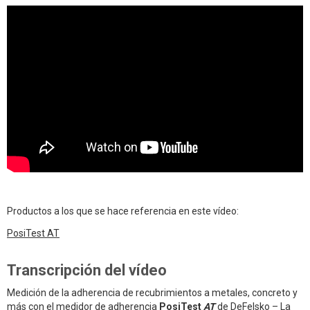
Productos a los que se hace referencia en este vídeo:
PosiTest AT
Transcripción del vídeo
Medición de la adherencia de recubrimientos a metales, concreto y
más con el medidor de adherencia
PosiTest
AT
de DeFelsko – La