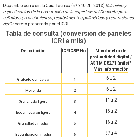
Disponible con o sin la Guía Técnica (nº 310.2R-2013)
Selección y
especificación de la preparación de la superficie del Concreto para
selladores, revestimientos, recubrimientos poliméricos y reparaciones
del
Concreto preparada por el ICRI.
Tabla de consulta (conversión de paneles
ICRI a mils)
Descripción
ICRICSP No.
Micrómetro de
profundidad digital /
ASTM D8271 (mils)*
Más información
6 ± 2
Grabado con ácido
1
6 ± 2
Molienda
2
11 ± 2
Granallado ligero
3
15 ± 2
Escarificación ligera
4
16 ± 2
Granallado medio
5
37 ± 4
Escarificación media
6