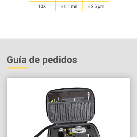
10X
± 0,1 mil
± 2,5 µm
Guía de pedidos