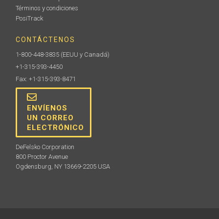
Términos y condiciones
PosiTrack
CONTÁCTENOS
1-800-448-3835
(EEUU y Canadá)
+1-315-393-4450
Fax: +1-315-393-8471
ENVÍENOS
UN CORREO
ELECTRÓNICO
DeFelsko Corporation
800 Proctor Avenue
Ogdensburg, NY 13669-2205 USA