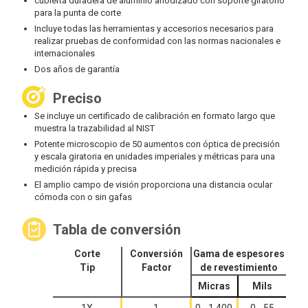
cubierta duradera de aluminio anodizado con soporte giratorio
para la punta de corte
Incluye todas las herramientas y accesorios necesarios para
realizar pruebas de conformidad con las normas nacionales e
internacionales
Dos años de garantía
Preciso
Se incluye un certificado de calibración en formato largo que
muestra la trazabilidad al NIST
Potente microscopio de 50 aumentos con óptica de precisión
y escala giratoria en unidades imperiales y métricas para una
medición rápida y precisa
El amplio campo de visión proporciona una distancia ocular
cómoda con o sin gafas
Tabla de conversión
Corte
Conversión
Gama de espesores
Tip
Factor
de revestimiento
Micras
Mils
1X
1
0 - 1.400
0 - 55