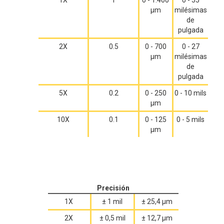
μm
milésimas
de
pulgada
2X
0.5
0 - 700
0 - 27
μm
milésimas
de
pulgada
5X
0.2
0 - 250
0 - 10 mils
µm
10X
0.1
0 - 125
0 - 5 mils
µm
Precisión
1X
± 1 mil
± 25,4 µm
2X
± 0,5 mil
± 12,7 µm