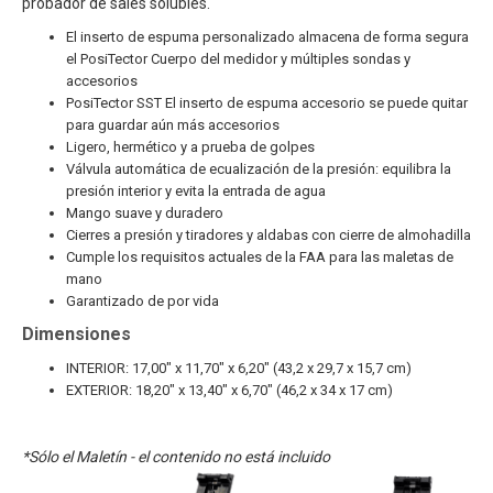
probador de sales solubles.
El inserto de espuma personalizado almacena de forma segura
el PosiTector Cuerpo del medidor y múltiples sondas y
accesorios
PosiTector SST El inserto de espuma accesorio se puede quitar
para guardar aún más accesorios
Ligero, hermético y a prueba de golpes
Válvula automática de ecualización de la presión: equilibra la
presión interior y evita la entrada de agua
Mango suave y duradero
Cierres a presión y tiradores y aldabas con cierre de almohadilla
Cumple los requisitos actuales de la FAA para las maletas de
mano
Garantizado de por vida
Dimensiones
INTERIOR: 17,00" x 11,70" x 6,20" (43,2 x 29,7 x 15,7 cm)
EXTERIOR: 18,20" x 13,40" x 6,70" (46,2 x 34 x 17 cm)
*Sólo el
Maletín
- el contenido no está incluido