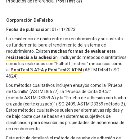
Productos de referencia:
PosiTest
CH
Corporación DeFelsko
Fecha de publicación:
01/11/2023
La resistencia de unión entre un recubrimiento y su sustrato
es fundamental para el rendimiento del sistema de
recubrimiento. Existen
muchas formas de evaluar esta
resistencia a la adhesión
, incluyendo métodos cuantitativos
como los realizados con "Pull-off Testers" mecánicos como
el
PosiTest® AT-A y PosiTest® AT-M
(ASTM D4541/ISO
4624).
Los métodos cualitativos incluyen ensayos como la "Prueba
de Cuchillo" (ASTM D6677), la "Prueba de Cinta X-Cut"
(método ASTM D3359 A) y la "Prueba de adhesión con hacha
cruzada (corte cruzado)" (ISO 2409, ASTM D3359 método B).
Estos métodos cualitativos suelen ser alternativas rápidas y
de bajo coste que se basan en sistemas subjetivos de
clasificación para describir las propiedades de adherencia de
un recubrimiento.
Este artículo detallará el método de prueba de adhesión de