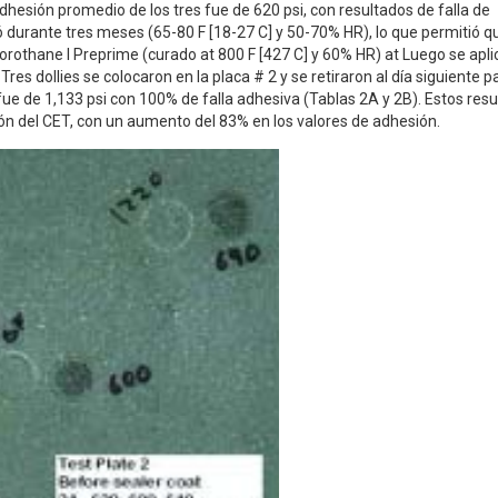
 adhesión promedio de los tres fue de 620 psi, con resultados de falla de
 durante tres meses (65-80 F [18-27 C] y 50-70% HR), lo que permitió q
orothane I Preprime (curado at 800 F [427 C] y 60% HR) at Luego se apli
res dollies se colocaron en la placa # 2 y se retiraron al día siguiente p
fue de 1,133 psi con 100% de falla adhesiva (Tablas 2A y 2B). Estos res
sión del CET, con un aumento del 83% en los valores de adhesión.