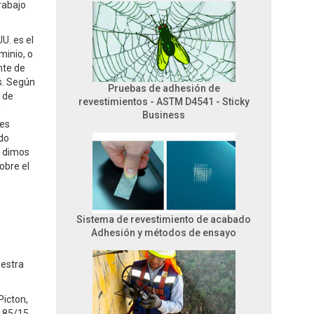
rabajo
U. es el
minio, o
nte de
s. Según
Pruebas de adhesión de
) de
revestimientos - ASTM D4541 - Sticky
e
Business
tes
odo
s dimos
obre el
Sistema de revestimiento de acabado
Adhesión y métodos de ensayo
uestra
Picton,
e 85/15