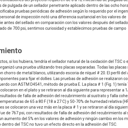
as de pulgada de un sellador penetrante aplicado dentro de las ocho hor
ecificaba pruebas periódicas de adhesión según lo requerido por el ingen
personal de inspección notó una diferencia sustancial en los valores de
ie antes del sellado en comparación con los valores después del sellado.
icado de 700 psi, sentimos curiosidad y establecimos pruebas de campo
miento
s, si los hubiera, tendría el sellador natural de la oxidación del TSC o e
organizó una prueba utilizando tres placas separadas. Todas las placas
chorro de metal blanco, utilizando escoria de níquel # 20. El perfil del
mponentes para fijar el dollies. Las pruebas de adhesión se realizaron c
erdo con ASTM D4541, método de prueba E. La placa # 1 (Fig. 1) tenía
olocaron en el plato y se retiraron al día siguiente para representar a 1
esultados de falla de adhesión del recubrimiento al sustrato y falla cohe
temperaturas de 65 a 80 F (18 a 27 C) y 50-70% de humedad relativa (HR
es se colocaron una vez más en la placa # 1 y se retiraron al día siguien
fue de 767 psi, con resultados de falla de adhesión del recubrimiento al
o un aumento del 5% en los valores de adhesión y ningún cambio en los 
do dentro del TSC no tuvo un efecto directo en la adhesión del TSC.