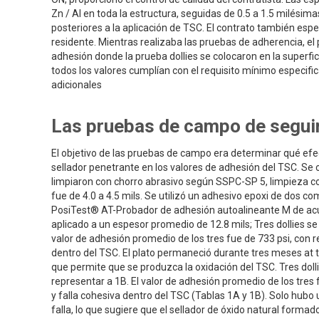
Zn / Al en toda la estructura, seguidas de 0.5 a 1.5 milésim
posteriores a la aplicación de TSC. El contrato también esp
residente. Mientras realizaba las pruebas de adherencia, el 
adhesión donde la prueba dollies se colocaron en la superfic
todos los valores cumplían con el requisito mínimo especif
adicionales
Las pruebas de campo de segui
El objetivo de las pruebas de campo era determinar qué efecto
sellador penetrante en los valores de adhesión del TSC. Se 
limpiaron con chorro abrasivo según SSPC-SP 5, limpieza con 
fue de 4.0 a 4.5 mils. Se utilizó un adhesivo epoxi de dos co
PosiTest® AT-Probador de adhesión autoalineante M de acu
aplicado a un espesor promedio de 12.8 mils; Tres dollies se c
valor de adhesión promedio de los tres fue de 733 psi, con r
dentro del TSC. El plato permaneció durante tres meses at 
que permite que se produzca la oxidación del TSC. Tres dolli
representar a 1B. El valor de adhesión promedio de los tres 
y falla cohesiva dentro del TSC (Tablas 1A y 1B). Solo hub
falla, lo que sugiere que el sellador de óxido natural forma