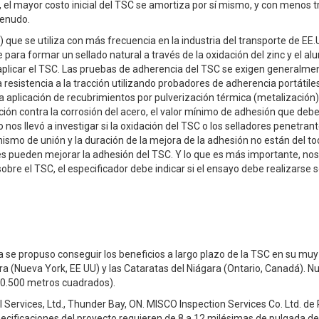
o, el mayor costo inicial del TSC se amortiza por sí mismo, y con menos t
menudo.
 que se utiliza con más frecuencia en la industria del transporte de EE.U
para formar un sellado natural a través de la oxidación del zinc y el alu
 aplicar el TSC. Las pruebas de adherencia del TSC se exigen generalme
sistencia a la tracción utilizando probadores de adherencia portátile
la aplicación de recubrimientos por pulverización térmica (metalización
ción contra la corrosión del acero, el valor mínimo de adhesión que deb
nos llevó a investigar si la oxidación del TSC o los selladores penetran
ismo de unión y la duración de la mejora de la adhesión no están del t
es pueden mejorar la adhesión del TSC. Y lo que es más importante, no
bre el TSC, el especificador debe indicar si el ensayo debe realizarse s
a se propuso conseguir los beneficios a largo plazo de la TSC en su muy
a (Nueva York, EE UU) y las Cataratas del Niágara (Ontario, Canadá). N
40.500 metros cuadrados).
 Services, Ltd., Thunder Bay, ON. MISCO Inspection Services Co. Ltd. de 
especificaciones del proyecto requieren de 8 a 12 milésimas de pulgada d