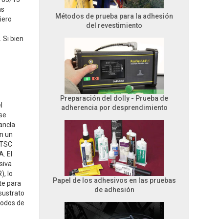
as
Métodos de prueba para la adhesión
iero
del revestimiento
 Si bien
Preparación del dolly - Prueba de
l
adherencia por desprendimiento
 se
 ancla
on un
 TSC
A. El
siva
), lo
Papel de los adhesivos en las pruebas
te para
de adhesión
 sustrato
modos de