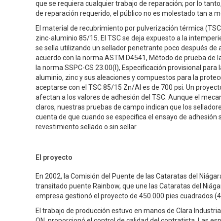
que se requiera cualquier trabajo de reparación; por lo tant
de reparación requerido, el público no es molestado tan a 
El material de recubrimiento por pulverización térmica (TSC)
zinc-aluminio 85/15. El TSC se deja expuesto a la intemperie 
se sella utilizando un sellador penetrante poco después de
acuerdo con la norma ASTM D4541, Método de prueba de la re
la norma SSPC-CS 23.00(I), Especificación provisional para 
aluminio, zinc y sus aleaciones y compuestos para la protec
aceptarse con el TSC 85/15 Zn/Al es de 700 psi. Un proyecto 
afectan a los valores de adhesión del TSC. Aunque el mecan
claros, nuestras pruebas de campo indican que los sellador
cuenta de que cuando se especifica el ensayo de adhesión so
revestimiento sellado o sin sellar.
El proyecto
En 2002, la Comisión del Puente de las Cataratas del Niágar
transitado puente Rainbow, que une las Cataratas del Niágar
empresa gestionó el proyecto de 450.000 pies cuadrados (
El trabajo de producción estuvo en manos de Clara Industrial
ON, proporcionó el control de calidad del contratista. Las 