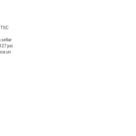
l TSC
 sellar
127 psi
ica un