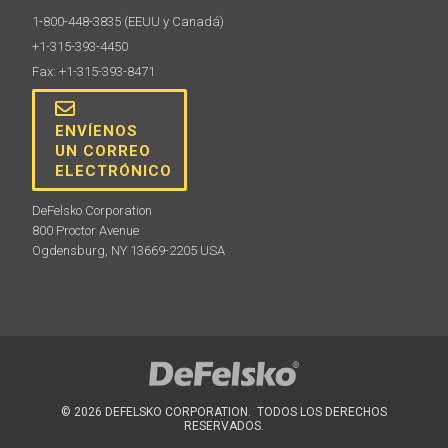
1-800-448-3835
(EEUU y Canadá)
+1-315-393-4450
Fax: +1-315-393-8471
ENVÍENOS
UN CORREO
ELECTRÓNICO
Juego de laminas certificadas por Testex
DeFelsko Corporation
Verifican la precisión y funcionamiento de
800 Proctor Avenue
micrómetros Testex. Ideales para cumplir requisitos
Ogdensburg, NY 13669-2205 USA
ISO e internos de control de calidad. Incluyen
certificado de calibración trazable a PTB.
Información
© 2026 DEFELSKO CORPORATION. TODOS LOS DERECHOS
RESERVADOS.