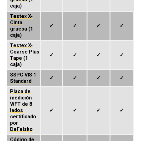
caja)
Testex X-
Cinta
✓
✓
✓
✓
gruesa
(1
caja)
Testex X-
Coarse Plus
✓
✓
✓
✓
Tape
(1
caja)
SSPC VIS 1
✓
✓
✓
✓
Standard
Placa de
medición
WFT de 8
lados
✓
✓
✓
✓
certificado
por
DeFelsko
Código de