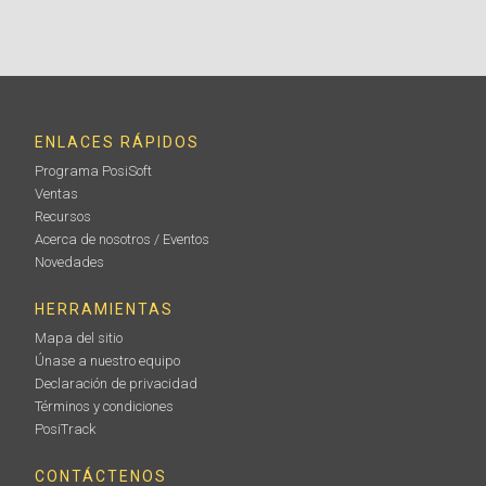
Información
ENLACES RÁPIDOS
Programa PosiSoft
Ventas
Recursos
Láminas de plástico certificadas
Acerca de nosotros / Eventos
Novedades
Alternativa económica a las placas metálicas
recubiertas, con una menor precisión. Ideal para
HERRAMIENTAS
proteger la punta de la sonda PosiTector.
Mapa del sitio
Únase a nuestro equipo
Declaración de privacidad
Términos y condiciones
PosiTrack
Información
CONTÁCTENOS