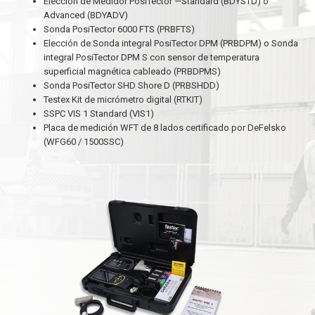
Elección de Medidor PosiTector —Standard (BDYSTD) o
Advanced (BDYADV)
Sonda PosiTector 6000 FTS (PRBFTS)
Elección de Sonda integral PosiTector DPM (PRBDPM) o Sonda
integral PosiTector DPM S con sensor de temperatura
superficial magnética cableado (PRBDPMS)
Sonda PosiTector SHD Shore D (PRBSHDD)
Testex Kit de micrómetro digital (RTKIT)
SSPC VIS 1 Standard (VIS1)
Placa de medición WFT de 8 lados certificado por DeFelsko
(WFG60 / 1500SSC)