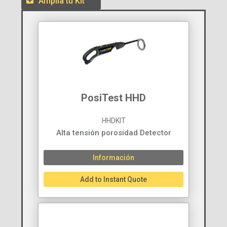
Amplía tu Kit
PosiTest HHD
HHDKIT
Alta tensión porosidad Detector
Información
Add to Instant Quote