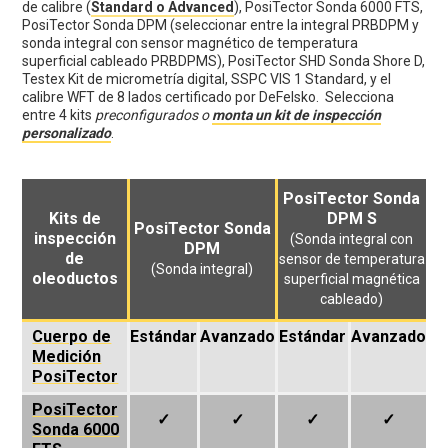
de calibre (
Standard o Advanced
), PosiTector Sonda 6000 FTS,
PosiTector Sonda DPM (seleccionar entre la integral PRBDPM y
sonda integral con sensor magnético de temperatura
superficial cableado PRBDPMS), PosiTector SHD Sonda Shore D,
Testex Kit de micrometría digital, SSPC VIS 1 Standard, y el
calibre WFT de 8 lados certificado por DeFelsko. Selecciona
entre 4 kits
preconfigurados o
monta un kit de inspección
personalizado
.
PosiTector Sonda
Kits de
DPM S
PosiTector Sonda
inspección
(Sonda integral con
DPM
de
sensor de temperatura
(Sonda integral)
oleoductos
superficial magnética
cableado)
Cuerpo de
Estándar
Avanzado
Estándar
Avanzado
Medición
PosiTector
PosiTector
✓
✓
✓
✓
Sonda 6000