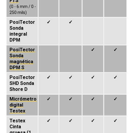
FTS
(0 - 6 mm / 0 -
250 mils)
PosiTector
✓
✓
Sonda
integral
DPM
PosiTector
✓
✓
Sonda
magnética
DPM S
PosiTector
✓
✓
✓
✓
SHD Sonda
Shore D
Micrómetro
✓
✓
✓
✓
digital
Testex
Testex
✓
✓
✓
✓
Cinta
gruesa
(1