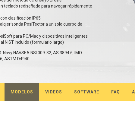
avés del método de ensayo Bresle
, con teclado rediseñado para navegar rápidamente
 con clasificación IP65
lqier sonda PosiTector a un solo cuerpo de
siSoft para PC/Mac y dispositivos inteligentes
al NIST incluido (formulario largo)
S. Navy NAVSEA NSI 009-32, AS 3894.6, IMO
7-6, ASTM D4940
MODELOS
VIDEOS
SOFTWARE
FAQ
A