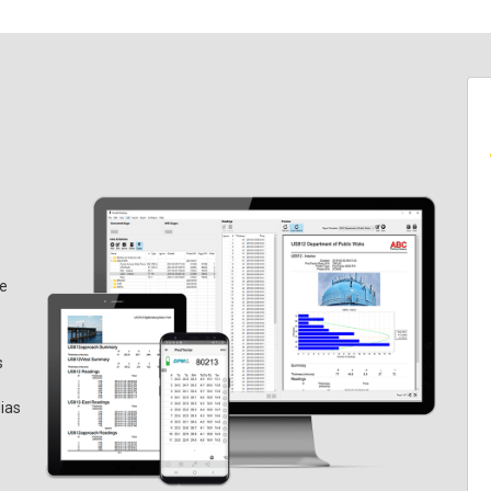
re
s
o
ias