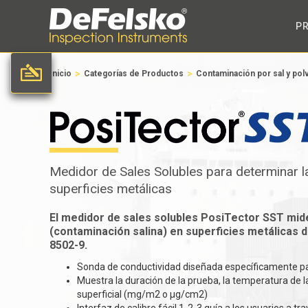
P
>
>
Inicio
Categorías de Productos
Contaminación por sal y pol
Medidor de Sales Solubles para determinar l
superficies metálicas
El medidor de sales solubles PosiTector SST mide
(contaminación salina) en superficies metálicas 
8502-9.
Sonda de conductividad diseñada específicamente par
Muestra la duración de la prueba, la temperatura de l
superficial (mg/m2 o µg/cm2)