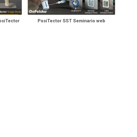
osiTector
PosiTector SST Seminario web