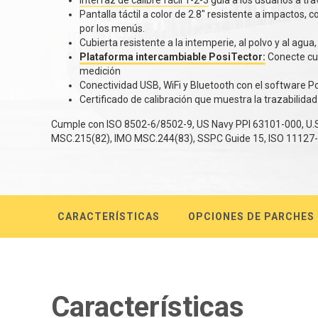
Interfaz de calibre fácil 1-2-3
guía a los usuarios a tr
Pantalla táctil a color de 2.8" resistente a impactos
por los menús.
Cubierta resistente a la intemperie, al polvo y al agua,
Plataforma intercambiable PosiTector:
Conecte cua
medición
Conectividad USB, WiFi y Bluetooth con el software Po
Certificado de calibración que muestra la trazabilidad 
Cumple con ISO 8502-6/8502-9, US Navy PPI 63101-000, U.
MSC.215(82), IMO MSC.244(83), SSPC Guide 15, ISO 1112
CARACTERÍSTICAS
OPCIONES DE PARCHES
Características