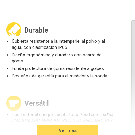
Durable
Cubierta resistente a la intemperie, al polvo y al
agua, con clasificación IP65
Diseño ergonómico y duradero con agarre de
goma
Funda protectora de goma resistente a golpes
Dos años de garantía para el medidor y la sonda
Versátil
PosiTector el cuerpo acepta todo PosiTector
6000
,
200
,
RTR
,
SPG
,
DPM
,
IRT
,
SST
,
UTG
,
SHD
,
BHI
y
GLS
se convierten fácilmente de un medidor de
Ver más
espesor de recubrimiento a un medidor de perfil de