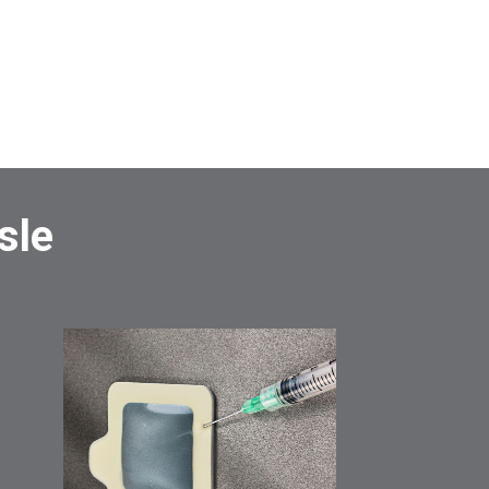
La tecnología
WiFi
se sincroniza de forma
inalámbrica con PosiSoft.net y descarga las
actualizaciones de software
Tecnología
Bluetooth
4.0 para la transferencia de
datos a un dispositivo móvil que ejecute la
aplicación PosiTector, o una impresora portátil
opcional.
API BLE
disponible para la integración
con softwares de terceros.
Integración con software de terceros
, drones,
ROVs, PLCs y dispositivos robóticos, utilizando
sle
varios protocolos de comunicación estándar de la
industria