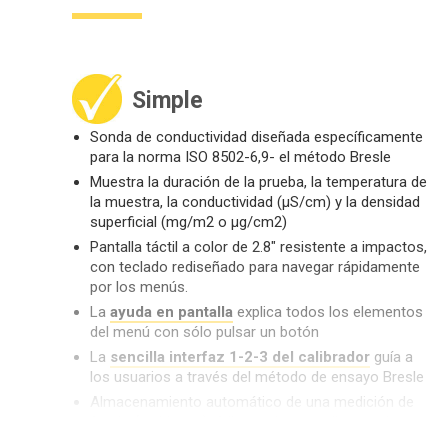
Simple
Sonda de conductividad diseñada específicamente
para la norma ISO 8502-6,9- el método Bresle
Muestra la duración de la prueba, la temperatura de
la muestra, la conductividad (µS/cm) y la densidad
superficial (mg/m2 o µg/cm2)
Pantalla táctil a color de 2.8" resistente a impactos,
con teclado rediseñado para navegar rápidamente
por los menús.
La
ayuda en pantalla
explica todos los elementos
del menú con sólo pulsar un botón
La
sencilla interfaz 1-2-3 del calibrador
guía a
los usuarios a través del método de ensayo Bresle
Almacenamiento automático de una medición de
fondo (en blanco), útil cuando se realizan varias
pruebas de sal