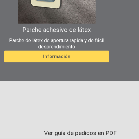
onsulte
la tabla de compatibilidad de las sondas
para
Parche adhesivo de látex
btener más información.
Parche de látex de apertura rapida y de fácil
desprendimiento
Información
Ver guía de pedidos en PDF