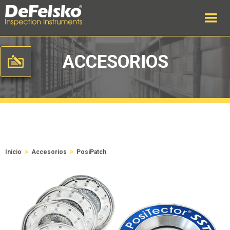
ACCESORIOS
>
>
Inicio
Accesorios
PosiPatch