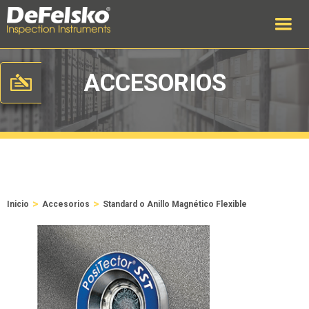
ACCESORIOS
>
>
Inicio
Accesorios
Standard o Anillo Magnético Flexible