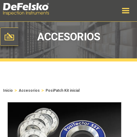
ACCESORIOS
>
>
Inicio
Accesorios
PosiPatch Kit inicial