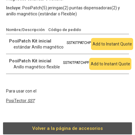
Incluye:
PosiPatch(5) jeringas(2) puntas dispensadoras(2) y
anillo magnético (estándar o Flexible)
Nombre/Descripción
Código de pedido
Añadir a cotización
PosiPatch Kit inicial
SSTKITPATCHP
Add to Instant Quote
estándar Anillo magnético
PosiPatch Kit inicial
SSTKITPATCHPF
Add to Instant Quote
Anillo magnético flexible
Para usar con el
PosiTector
SST
Volver a la página de accesorios