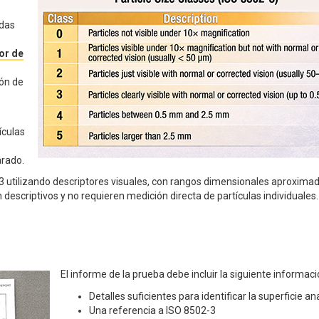
adas
or de
ión de
ículas
arado.
3 utilizando descriptores visuales, con rangos dimensionales aproxima
escriptivos y no requieren medición directa de partículas individuales.
El informe de la prueba debe incluir la siguiente informac
Detalles suficientes para identificar la superficie a
Una referencia a ISO 8502-3