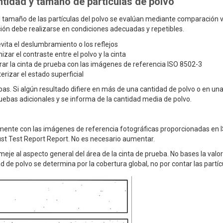
antidad y tamaño de partículas de polvo
l tamaño de las partículas del polvo se evalúan mediante comparación v
ación debe realizarse en condiciones adecuadas y repetibles.
ita el deslumbramiento o los reflejos
zar el contraste entre el polvo y la cinta
ar la cinta de prueba con las imágenes de referencia ISO 8502-3
rizar el estado superficial
bas. Si algún resultado difiere en más de una cantidad de polvo o en un
ruebas adicionales y se informa de la cantidad media de polvo.
lmente con las imágenes de referencia fotográficas proporcionadas en 
st Test Report Report. No es necesario aumentar.
eje al aspecto general del área de la cinta de prueba. No bases la valo
d de polvo se determina por la cobertura global, no por contar las partíc