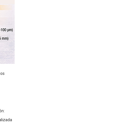
dos
ión:
nalizada