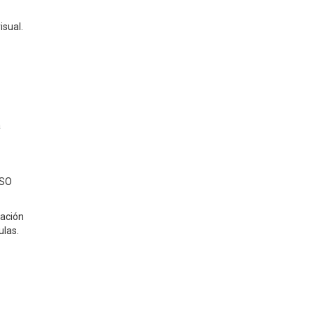
isual.
a
ISO
ración
ulas.