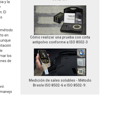
ia y la
y
. El
es
n método
lto en
Cómo realizar una prueba con cinta
 Aunque
antipolvo conforme a ISO 8502-3
entación
de
rmar los
genes de
Medición de sales solubles - Método
Bresle ISO 8502-6 e ISO 8502-9:
ir.
l manejo