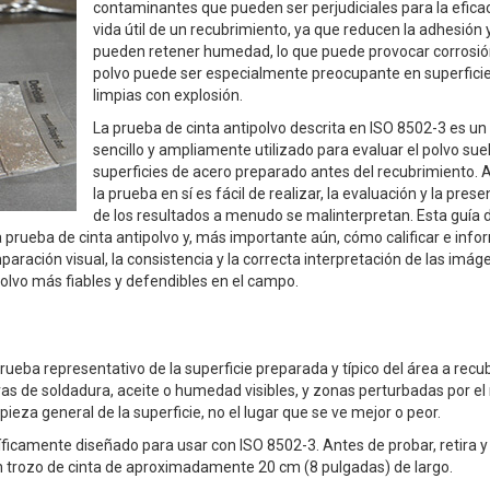
contaminantes que pueden ser perjudiciales para la eficac
vida útil de un recubrimiento, ya que reducen la adhesión 
pueden retener humedad, lo que puede provocar corrosión
polvo puede ser especialmente preocupante en superfici
limpias con explosión.
La prueba de cinta antipolvo descrita en ISO 8502-3 es u
sencillo y ampliamente utilizado para evaluar el polvo sue
superficies de acero preparado antes del recubrimiento.
la prueba en sí es fácil de realizar, la evaluación y la pres
de los resultados a menudo se malinterpretan. Esta guía 
prueba de cinta antipolvo y, más importante aún, cómo calificar e info
aración visual, la consistencia y la correcta interpretación de las imá
polvo más fiables y defendibles en el campo.
rueba representativo de la superficie preparada y típico del área a recubr
as de soldadura, aceite o humedad visibles, y zonas perturbadas por e
pieza general de la superficie, no el lugar que se ve mejor o peor.
íficamente diseñado para usar con ISO 8502-3. Antes de probar, retira y
a un trozo de cinta de aproximadamente 20 cm (8 pulgadas) de largo.