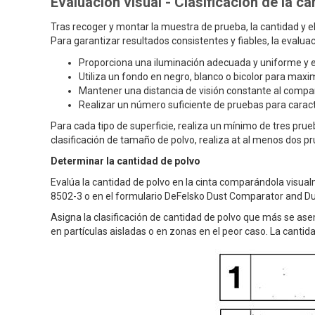
Evaluación visual - Clasificación de la c
Tras recoger y montar la muestra de prueba, la cantidad y e
Para garantizar resultados consistentes y fiables, la evalu
Proporciona una iluminación adecuada y uniforme y ev
Utiliza un fondo en negro, blanco o bicolor para maximi
Mantener una distancia de visión constante al compar
Realizar un número suficiente de pruebas para caracte
Para cada tipo de superficie, realiza un mínimo de tres prue
clasificación de tamaño de polvo, realiza at al menos dos p
Determinar la cantidad de polvo
Evalúa la cantidad de polvo en la cinta comparándola visua
8502-3 o en el formulario DeFelsko Dust Comparator and Du
Asigna la clasificación de cantidad de polvo que más se asem
en partículas aisladas o en zonas en el peor caso. La cantida