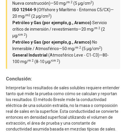
m 2
2
Nueva construcción)—50 mg/
(5 μg/cm
)
ISO 12944-9
(Offshore y Marítimo - Entornos C5/CX)—
m2
2
20 mg/
(2 μg/cm
)
Petróleo y Gas (por ejemplo,g., Aramco)
Servicio
m 2
crítico de inmersión / revestimiento—20 mg/
(2
cm 2
μg/
)
Petróleo y Gas (por ejemplo,g., Aramco)
No
m 2
2
Inmersible / Atmosférico—50 mg/
(5 μg/cm
)
General Industrial
(Atmosférico Leve - C1-C3)—80-
m 2
cm 2
100 mg/
(8-10 μg/
)
Conclusión:
Interpretar los resultados de sales solubles requiere entender
tanto qué mide la prueba como cómo se calculan y reportan
los resultados. El método Bresle mide la conductividad
eléctrica de una solución extraída, no la masa o composición
real de sales en la superficie. Esta conductividad se convierte
entonces en densidad superficial utilizando el volumen de
extracción, el área de prueba y una constante de
conductividad asumida basada en mezclas típicas de sales.