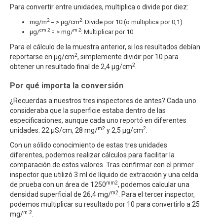
Para convertir entre unidades, multiplica o divide por diez:
2
2
mg/m
= > μg/cm
: Divide por 10 (o multiplica por 0,1)
cm 2
m 2
μg/
= > mg/
: Multiplicar por 10
Para el cálculo de la muestra anterior, si los resultados debían
2
reportarse en μg/cm
, simplemente dividir por 10 para
2
obtener un resultado final de 2,4 μg/cm
.
Por qué importa la conversión
¿Recuerdas a nuestros tres inspectores de antes? Cada uno
consideraba que la superficie estaba dentro de las
especificaciones, aunque cada uno reportó en diferentes
m2
2
unidades: 22 μS/cm, 28 mg/
y 2,5 μg/cm
.
Con un sólido conocimiento de estas tres unidades
diferentes, podemos realizar cálculos para facilitar la
comparación de estos valores. Tras confirmar con el primer
inspector que utilizó 3 ml de líquido de extracción y una celda
mm2
de prueba con un área de 1250
, podemos calcular una
m2
densidad superficial de 26,4 mg/
. Para el tercer inspector,
podemos multiplicar su resultado por 10 para convertirlo a 25
m 2
mg/
.