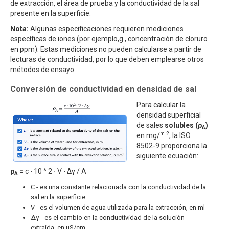
de extracción, el área de prueba y la conductividad de la sal
presente en la superficie.
Nota:
Algunas especificaciones requieren mediciones
específicas de iones (por ejemplo,g., concentración de cloruro
en ppm). Estas mediciones no pueden calcularse a partir de
lecturas de conductividad, por lo que deben emplearse otros
métodos de ensayo.
Conversión de conductividad en densidad de sal
Para calcular la
densidad superficial
de sales
solubles (ρ
)
A
m 2
en mg/
, la ISO
8502-9 proporciona la
siguiente ecuación:
ρ
=
c ⋅ 10 ^ 2 ⋅ V ⋅ Δγ / A
A
C - es una constante relacionada con la conductividad de la
sal en la superficie
V - es el volumen de agua utilizada para la extracción, en ml
Δγ - es el cambio en la conductividad de la solución
extraída, en μS/cm