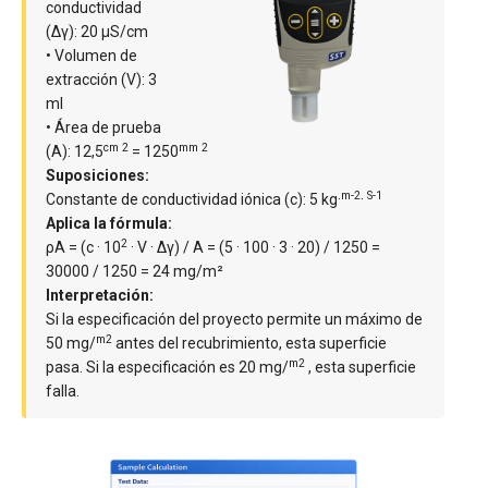
conductividad
(Δγ): 20 μS/cm
• Volumen de
extracción (V): 3
ml
• Área de prueba
cm 2
mm 2
(A): 12,5
= 1250
Suposiciones:
m-2
S-1
Constante de conductividad iónica (c): 5 kg·
·
Aplica la fórmula:
2
ρA = (c · 10
· V · Δγ) / A = (5 · 100 · 3 · 20) / 1250 =
30000 / 1250 = 24 mg/m²
Interpretación:
Si la especificación del proyecto permite un máximo de
m2
50 mg/
antes del recubrimiento, esta superficie
m2
pasa. Si la especificación es 20 mg/
, esta superficie
falla.