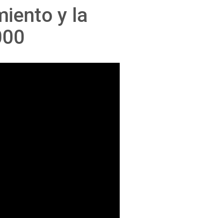
iento y la
000