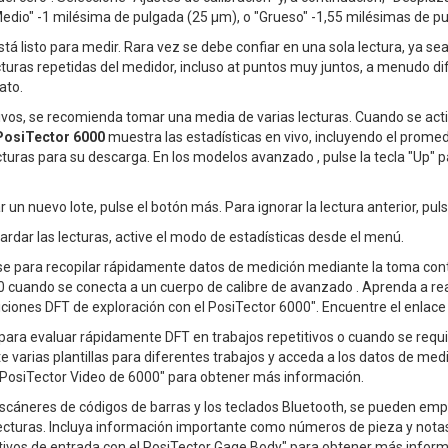
edio" -1 milésima de pulgada (25 μm), o "Grueso" -1,55 milésimas de p
está listo para medir. Rara vez se debe confiar en una sola lectura, ya 
uras repetidas del medidor, incluso at puntos muy juntos, a menudo difi
ato.
tivos, se recomienda tomar una media de varias lecturas. Cuando se a
PosiTector 6000
muestra las estadísticas en vivo, incluyendo el promed
ras para su descarga. En los modelos avanzado , pulse la tecla "Up" par
r un nuevo lote, pulse el botón más. Para ignorar la lectura anterior, pu
uardar las lecturas, active el modo de estadísticas desde el menú.
e para recopilar rápidamente datos de medición mediante la toma cont
 cuando se conecta a un cuerpo de calibre de avanzado . Aprenda a rea
ciones DFT de exploración con el PosiTector 6000". Encuentre el enlace 
ara evaluar rápidamente DFT en trabajos repetitivos o cuando se requ
 varias plantillas para diferentes trabajos y acceda a los datos de medi
l PosiTector Video de 6000" para obtener más información.
escáneres de códigos de barras y los teclados Bluetooth, se pueden empa
lecturas. Incluya información importante como números de pieza y notas
sitivos de entrada con el PosiTector Gage Body" para obtener más inform