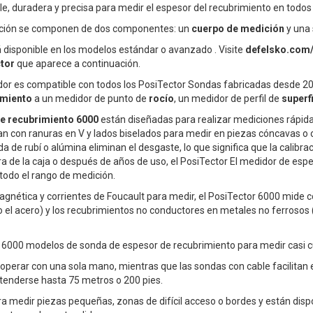
le, duradera y precisa para medir el espesor del recubrimiento en todos 
ección se componen de dos componentes: un
cuerpo de medición
y una 
á disponible en los modelos estándar o avanzado . Visite
defelsko.com/
tor
que aparece a continuación.
idor es compatible con todos los PosiTector Sondas fabricadas desde 
imiento
a un medidor de punto de
rocío
, un medidor de perfil de
superf
e recubrimiento 6000
están diseñadas para realizar mediciones rápidas
n con ranuras en V y lados biselados para medir en piezas cóncavas 
a de rubí o alúmina eliminan el desgaste, lo que significa que la calibr
uera de la caja o después de años de uso, el PosiTector El medidor de es
todo el rango de medición.
magnética y corrientes de Foucault para medir, el PosiTector 6000 mide 
l acero) y los recubrimientos no conductores en metales no ferrosos (
 6000 modelos de sonda de espesor de recubrimiento para medir casi cu
operar con una sola mano, mientras que las sondas con cable facilitan e
enderse hasta 75 metros o 200 pies.
a medir piezas pequeñas, zonas de difícil acceso o bordes y están disp