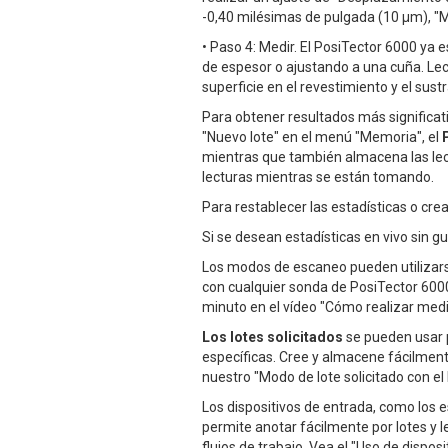
-0,40 milésimas de pulgada (10 μm), "M
• Paso 4: Medir. El PosiTector 6000 ya 
de espesor o ajustando a una cuña. Lect
superficie en el revestimiento y el sustr
Para obtener resultados más significa
"Nuevo lote" en el menú "Memoria", el
mientras que también almacena las lectu
lecturas mientras se están tomando.
Para restablecer las estadísticas o crea
Si se desean estadísticas en vivo sin g
Los modos de escaneo pueden utilizars
con cualquier sonda de PosiTector 6000
minuto en el vídeo "Cómo realizar medi
Los lotes solicitados
se pueden usar p
específicas. Cree y almacene fácilmente
nuestro "Modo de lote solicitado con e
Los dispositivos de entrada, como los 
permite anotar fácilmente por lotes y 
flujos de trabajo. Vea el "Uso de dispo