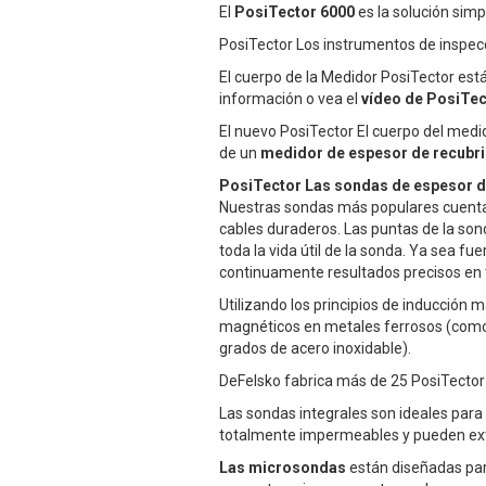
El
PosiTector 6000
es la solución simp
PosiTector Los instrumentos de insp
El cuerpo de la Medidor PosiTector est
información o vea el
vídeo de PosiTec
El nuevo PosiTector El cuerpo del med
de un
medidor de espesor de recubr
PosiTector Las sondas de espesor d
Nuestras sondas más populares cuenta
cables duraderos. Las puntas de la sond
toda la vida útil de la sonda. Ya sea f
continuamente resultados precisos en 
Utilizando los principios de inducción 
magnéticos en metales ferrosos (como e
grados de acero inoxidable).
DeFelsko fabrica más de 25 PosiTector
Las sondas integrales son ideales para 
totalmente impermeables y pueden ext
Las microsondas
están diseñadas par