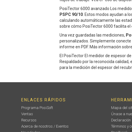
PosiTector 6000 avanzado Los medidor
PSPC 90/10
. Estos modos ayudan a los
calculando automáticamente las estadí
sobre cómo PosiTector 6000 facilita el 
Una vez guardadas las mediciones,
Pos
personalizados. Simplemente conecte e
informe en PDF. Más información sobre
El PosiTector El medidor de espesor de
Respaldado por la reconocida calidad, el
para la medición del espesor del recub
ENLACES RÁPIDOS
HERRAM
Programa PosiSoft
Mapa del sit
Ventas
Únase a nue
Recursos
Declaración
Acerca de nosotros / Eventos
Términos y c