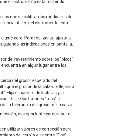
que el instrumento está midiendo
en los que se calibran los medidores de
erancia at cero, el instrumento está
juste cero. Para realizar un ajuste a
siguiendo las indicaciones en pantalla.
esor del revestimiento sobre los "picos"
 encuentra en algún lugar entre los
 cerca del grosor esperado del
to que el grosor de la calza, reflejando
t". Elija el número de lecturas y, a
ión. Utilice los botones "más" o
e la tolerancia del grosor de la calza.
la medición, es importante comprobar el
den utilizar valores de corrección para
iento del cero" y elija entre "Fino"