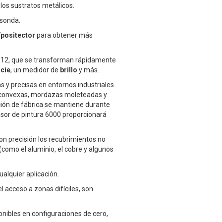
los sustratos metálicos.
sonda.
positector
para obtener más
2012, que se transforman rápidamente
icie
, un medidor de
brillo
y más.
 y precisas en entornos industriales.
o convexas, mordazas moleteadas y
ación de fábrica se mantiene durante
pesor de pintura 6000 proporcionará
con precisión los recubrimientos no
como el aluminio, el cobre y algunos
alquier aplicación.
l acceso a zonas difíciles, son
onibles en configuraciones de cero,