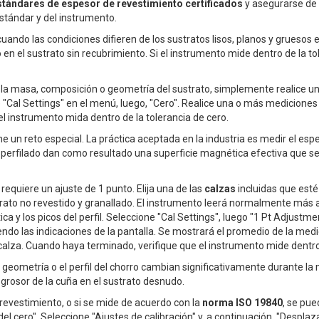
stándares de espesor de revestimiento certificados
y asegurarse de 
stándar y del instrumento.
cuando las condiciones difieren de los sustratos lisos, planos y gruesos 
n el sustrato sin recubrimiento. Si el instrumento mide dentro de la tol
la masa, composición o geometría del sustrato, simplemente realice un a
 "Cal Settings" en el menú, luego, "Cero". Realice una o más mediciones 
l instrumento mida dentro de la tolerancia de cero.
pone un reto especial. La práctica aceptada en la industria es medir el esp
e perfilado dan como resultado una superficie magnética efectiva que se
e requiere un ajuste de 1 punto. Elija una de las
calzas
incluidas que esté
rato no revestido y granallado. El instrumento leerá normalmente más al
ca y los picos del perfil. Seleccione "Cal Settings", luego "1 Pt Adjustmen
endo las indicaciones de la pantalla. Se mostrará el promedio de la medic
calza. Cuando haya terminado, verifique que el instrumento mide dentro d
, la geometría o el perfil del chorro cambian significativamente durante 
l grosor de la cuña en el sustrato desnudo.
n revestimiento, o si se mide de acuerdo con la
norma ISO 19840
, se pue
l cero". Seleccione "Ajustes de calibración" y, a continuación, "Desplazam