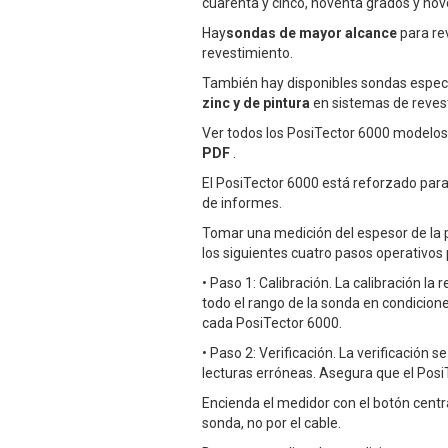
cuarenta y cinco, noventa grados y no
Hay
sondas de mayor alcance
para re
revestimiento.
También hay disponibles sondas espec
zinc y de pintura
en sistemas de reves
Ver todos los PosiTector 6000 modelo
PDF
.
El PosiTector 6000 está reforzado par
de informes.
Tomar una medición del espesor de la 
los siguientes cuatro pasos operativos p
• Paso 1: Calibración. La calibración la
todo el rango de la sonda en condicione
cada PosiTector 6000.
• Paso 2: Verificación. La verificación
lecturas erróneas. Asegura que el Posi
Encienda el medidor con el botón centra
sonda, no por el cable.