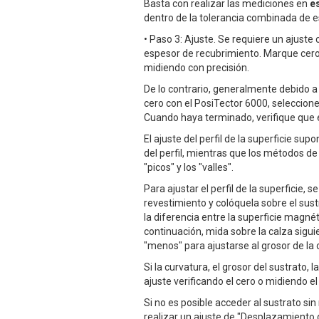
Basta con realizar las mediciones en
e
dentro de la tolerancia combinada de e
• Paso 3: Ajuste. Se requiere un ajuste 
espesor de recubrimiento. Marque cero e
midiendo con precisión.
De lo contrario, generalmente debido a 
cero con el PosiTector 6000, seleccione
Cuando haya terminado, verifique que e
El ajuste del perfil de la superficie su
del perfil, mientras que los métodos d
"picos" y los "valles".
Para ajustar el perfil de la superficie, s
revestimiento y colóquela sobre el sust
la diferencia entre la superficie magnéti
continuación, mida sobre la calza sigui
"menos" para ajustarse al grosor de la 
Si la curvatura, el grosor del sustrato
ajuste verificando el cero o midiendo e
Si no es posible acceder al sustrato si
realizar un ajuste de "Desplazamiento de