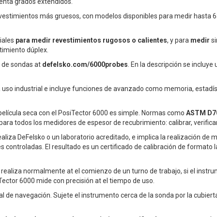
venta grados extendidos.
vestimientos más gruesos, con modelos disponibles para medir hasta 
iales
para medir revestimientos rugosos o calientes
, y para
medir
s
timiento dúplex.
s de sondas at
defelsko.com/6000probes
. En la descripción se incluye 
a uso industrial e incluye funciones de avanzado como memoria, estadí
película seca con el PosiTector 6000 es simple. Normas como
ASTM D7
ara todos los medidores de espesor de recubrimiento: calibrar, verificar,
 realiza DeFelsko o un laboratorio acreditado, e implica la realización d
s controladas. El resultado es un certificado de calibración de formato l
 se realiza normalmente at el comienzo de un turno de trabajo, si el inst
Tector 6000 mide con precisión at el tiempo de uso.
l de navegación. Sujete el instrumento cerca de la sonda por la cubierta