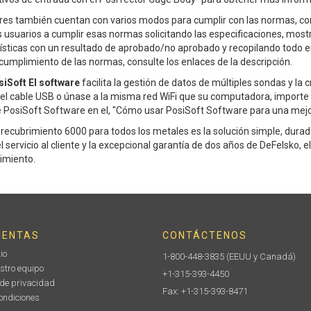
es también cuentan con varios modos para cumplir con las normas, 
 usuarios a cumplir esas normas solicitando las especificaciones, most
sticas con un resultado de aprobado/no aprobado y recopilando todo e
cumplimiento de las normas, consulte los enlaces de la descripción.
iSoft El software
facilita la gestión de datos de múltiples sondas y la
l cable USB o únase a la misma red WiFi que su computadora, importe
 PosiSoft Software en el, "Cómo usar PosiSoft Software para una mejo
 recubrimiento 6000 para todos los metales es la solución simple, durad
 servicio al cliente y la excepcional garantía de dos años de DeFelsko, e
rimiento.
IENTAS
CONTÁCTENOS
io
1-800-448-3835
(EEUU y Canadá)
stro equipo
+1-315-393-4450
 de privacidad
Fax: +1-315-393-8471
ondiciones