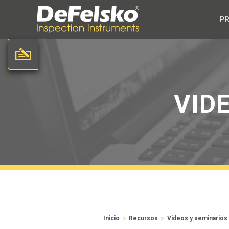
P
VID
>
>
Inicio
Recursos
Videos y seminarios