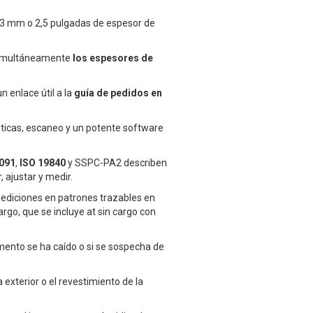
63 mm o 2,5 pulgadas de espesor de
imultáneamente
los espesores de
un enlace útil a la
guía de pedidos en
sticas, escaneo y un potente software
091
,
ISO 19840
y SSPC-PA2 describen
 ajustar y medir.
e mediciones en patrones trazables en
argo, que se incluye at sin cargo con
rumento se ha caído o si se sospecha de
 exterior o el revestimiento de la