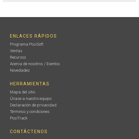
ENLACES RÁPIDOS
Programa PosiSoft
Ventas
Recursos
Acerca de nosotros / Eventos
Novedades
HERRAMIENTAS
Mapa del sitio
Únase a nuestro equipo
Declaración de privacidad
Términos y condiciones
PosiTrack
CONTÁCTENOS