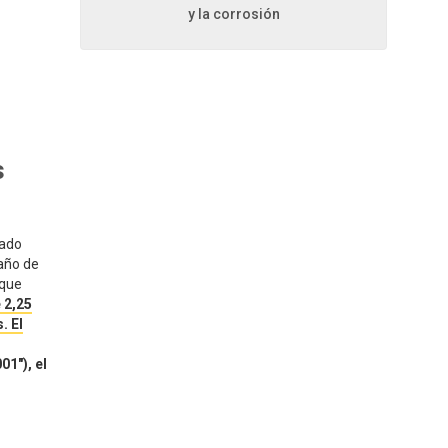
y la corrosión
s
zado
maño de
 que
 2,25
. El
01"), el