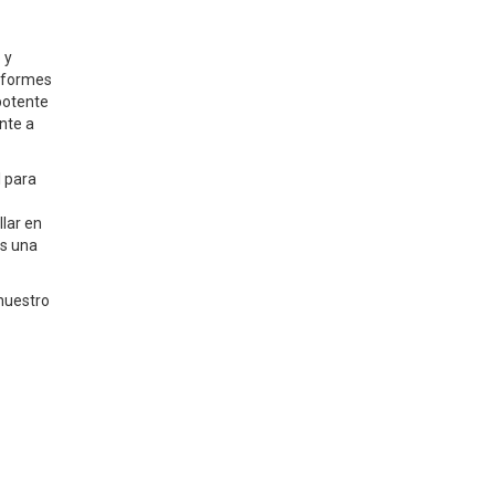
 y
informes
potente
nte a
l para
lar en
s una
nuestro