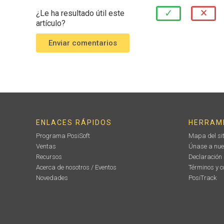
×
✓
¿Le ha resultado útil este
artículo?
ENLACES RÁPIDOS
HERRAM
Programa PosiSoft
Mapa del sit
Ventas
Únase a nue
Recursos
Declaración
Acerca de nosotros / Eventos
Términos y c
Novedades
PosiTrack