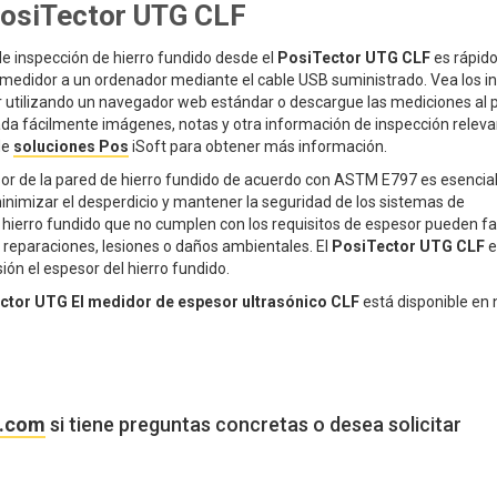
PosiTector UTG CLF
e inspección de hierro fundido desde el
PosiTector UTG CLF
es rápido
 medidor a un ordenador mediante el cable USB suministrado. Vea los 
 utilizando un navegador web estándar o descargue las mediciones al 
ada fácilmente imágenes, notas y otra información de inspección releva
de
soluciones Pos
iSoft para obtener más información.
sor de la pared de hierro fundido de acuerdo con ASTM E797 es esencia
 minimizar el desperdicio y mantener la seguridad de los sistemas de
 hierro fundido que no cumplen con los requisitos de espesor pueden fal
s reparaciones, lesiones o daños ambientales. El
PosiTector UTG CLF
e
ión el espesor del hierro fundido.
ctor UTG El medidor de espesor ultrasónico CLF
está disponible en 
o.com
si tiene preguntas concretas o desea solicitar