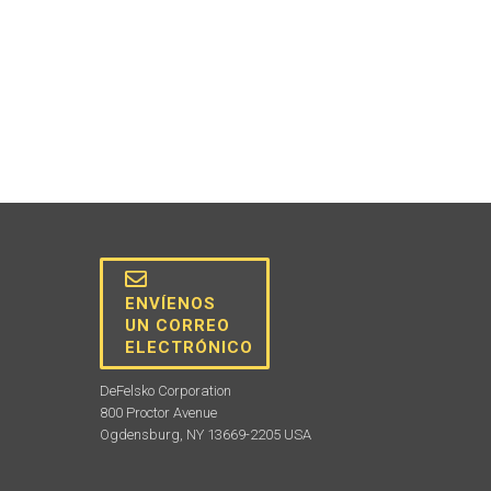
ENVÍENOS
UN CORREO
ELECTRÓNICO
DeFelsko Corporation
800 Proctor Avenue
Ogdensburg, NY 13669-2205 USA