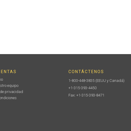
IENTAS
CONTÁCTENOS
io
1-800-448-3835
(EEUU y Canadá)
stro equipo
+1-315-393-4450
 de privacidad
Fax: +1-315-393-8471
ondiciones