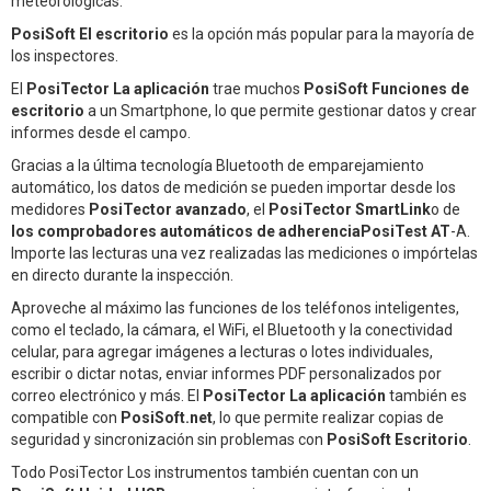
meteorológicas.
PosiSoft El escritorio
es la opción más popular para la mayoría de
los inspectores.
El
PosiTector La aplicación
trae muchos
PosiSoft Funciones de
escritorio
a un Smartphone, lo que permite gestionar datos y crear
informes desde el campo.
Gracias a la última tecnología Bluetooth de emparejamiento
automático, los datos de medición se pueden importar desde los
medidores
PosiTector avanzado
, el
PosiTector SmartLink
o de
los comprobadores automáticos de adherenciaPosiTest AT
-A.
Importe las lecturas una vez realizadas las mediciones o impórtelas
en directo durante la inspección.
Aproveche al máximo las funciones de los teléfonos inteligentes,
como el teclado, la cámara, el WiFi, el Bluetooth y la conectividad
celular, para agregar imágenes a lecturas o lotes individuales,
escribir o dictar notas, enviar informes PDF personalizados por
correo electrónico y más. El
PosiTector La aplicación
también es
compatible con
PosiSoft.net
, lo que permite realizar copias de
seguridad y sincronización sin problemas con
PosiSoft Escritorio
.
Todo PosiTector Los instrumentos también cuentan con un