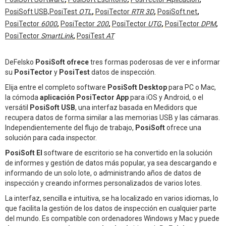
PosiSoft USB,
PosiTest
OTL
,
PosiTector
RTR 3D
,
PosiSoft.net
,
PosiTector
6000
,
PosiTector
200
,
PosiTector
UTG
,
PosiTector
DPM
,
PosiTector
SmartLink
,
PosiTest
AT
DeFelsko
PosiSoft ofrece
tres formas poderosas de ver e informar
su
PosiTector
y
PosiTest
datos de inspección.
Elija entre el completo software
PosiSoft Desktop
para PC o Mac,
la cómoda
aplicación PosiTector App
para iOS y Android, o el
versátil
PosiSoft USB
, una interfaz basada en Medidors que
recupera datos de forma similar a las memorias USB y las cámaras.
Independientemente del flujo de trabajo,
PosiSoft
ofrece una
solución para cada inspector.
PosiSoft El
software de escritorio se ha convertido en la solución
de informes y gestión de datos más popular, ya sea descargando e
informando de un solo lote, o administrando años de datos de
inspección y creando informes personalizados de varios lotes.
La interfaz, sencilla e intuitiva, se ha localizado en varios idiomas, lo
que facilita la gestión de los datos de inspección en cualquier parte
del mundo. Es compatible con ordenadores Windows y Mac y puede