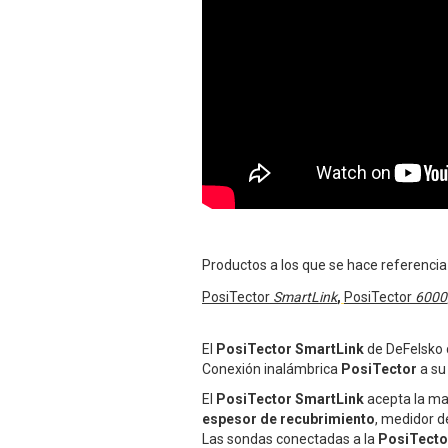
Productos a los que se hace referencia
PosiTector
SmartLink
,
PosiTector
6000
El
PosiTector SmartLink
de DeFelsko c
Conexión inalámbrica
PosiTector
a su
El
PosiTector SmartLink
acepta la ma
espesor de recubrimiento
, medidor 
Las sondas conectadas a la
PosiTecto