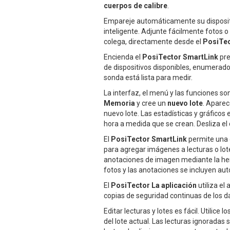
cuerpos de calibre
.
Empareje automáticamente su dispositi
inteligente. Adjunte fácilmente fotos o
colega, directamente desde el
PosiTec
Encienda el
PosiTector SmartLink
pre
de dispositivos disponibles, enumerado
sonda está lista para medir.
La interfaz, el menú y las funciones so
Memoria
y cree un
nuevo lote
. Aparec
nuevo lote. Las estadísticas y gráfico
hora a medida que se crean. Desliza el
El
PosiTector SmartLink
permite una 
para agregar imágenes a lecturas o lot
anotaciones de imagen mediante la herr
fotos y las anotaciones se incluyen au
El
PosiTector La aplicación
utiliza el
copias de seguridad continuas de los da
Editar lecturas y lotes es fácil. Utilice
del lote actual. Las lecturas ignoradas