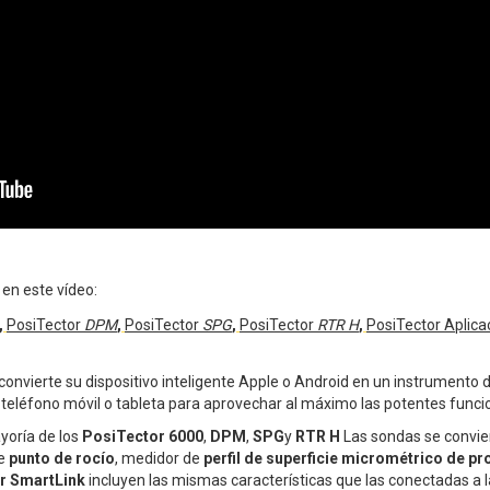
 en este vídeo:
,
PosiTector
DPM
,
PosiTector
SPG
,
PosiTector
RTR H
,
PosiTector Aplica
onvierte su dispositivo inteligente Apple o Android en un instrumento de
 teléfono móvil o tableta para aprovechar al máximo las potentes funcio
yoría de los
PosiTector 6000
,
DPM
,
SPG
y
RTR H
Las sondas se convie
de
punto de rocío
, medidor de
perfil de superficie micrométrico de p
r SmartLink
incluyen las mismas características que las conectadas a 