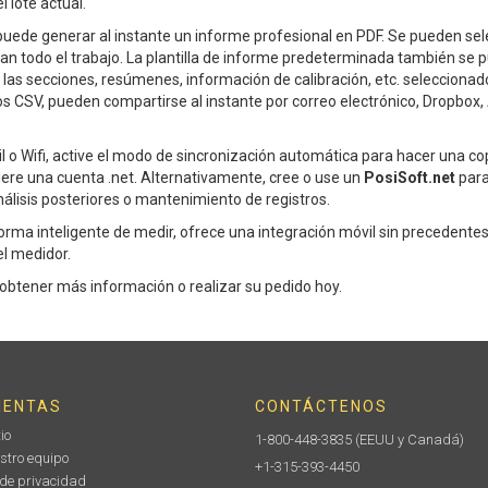
 lote actual.
puede generar al instante un informe profesional en PDF. Se pueden sele
n todo el trabajo. La plantilla de informe predeterminada también se p
las secciones, resúmenes, información de calibración, etc. seleccionado
os CSV, pueden compartirse al instante por correo electrónico, Dropbox, 
 o Wifi, active el modo de sincronización automática para hacer una c
ere una cuenta .net. Alternativamente, cree o use un
PosiSoft.net
para
nálisis posteriores o mantenimiento de registros.
orma inteligente de medir, ofrece una integración móvil sin precedente
l medidor.
obtener más información o realizar su pedido hoy.
IENTAS
CONTÁCTENOS
io
1-800-448-3835
(EEUU y Canadá)
stro equipo
+1-315-393-4450
 de privacidad