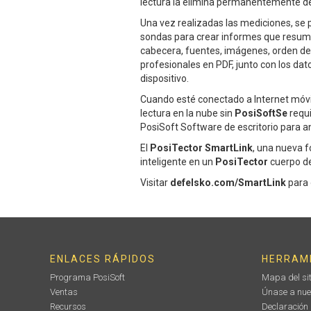
lectura la elimina permanentemente del
Una vez realizadas las mediciones, se 
sondas para crear informes que resuma
cabecera, fuentes, imágenes, orden de 
profesionales en PDF, junto con los dat
dispositivo.
Cuando esté conectado a Internet móvil
lectura en la nube sin
PosiSoftSe
requi
PosiSoft Software de escritorio para a
El
PosiTector SmartLink
, una nueva f
inteligente en un
PosiTector
cuerpo de
Visitar
defelsko.com/SmartLink
para 
ENLACES RÁPIDOS
HERRAM
Programa PosiSoft
Mapa del sit
Ventas
Únase a nue
Recursos
Declaración