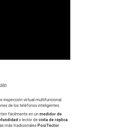
ción
 inspección virtual multifuncional.
nes de los teléfonos inteligentes.
rten fácilmente en un
medidor de
rofundidad
o lector de
cinta de réplica
.
las más tradicionales
PosiTector