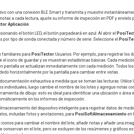
vo con una conexión BLE Smart y transmita y muestre instantáneamente
 notas a cada lectura, ajuste su informe de inspección en PDF y envíelo p
tor Aplicación
.
sionando el botón LED, el botón parpadeará en azul. Al abrir el
PosiTec
s por tipo de sonda conectada y número de serie. Seleccione el
PosiTe
n familiares para
PosiTector
Usuarios. Por ejemplo, para registrar los 
e el icono de guardar y se muestran estadísticas básicas. Cada medici
s en pantalla se actualizan inmediatamente con cada medición. Todos los
 dedo horizontalmente por la pantalla para cambiar entre vistas.
documentación exhaustiva a medida que se toman las lecturas. Utilice l
es individuales, luego cambie el nombre de los lotes y agregue notas co
amienta de dibujo: esto es ideal para identificar una ubicación o área 
tomáticamente en los informes de inspección.
 almacenamiento del dispositivo inteligente para registrar datos de med
tos, incluidas fotos y anotaciones, para
PosiSoftAlmacenamiento
en l
 los iconos para cambiar el nombre del lote, añadir notas y añadir una imag
 se conservan en el lote, pero se excluyen de los resúmenes y gráficos es