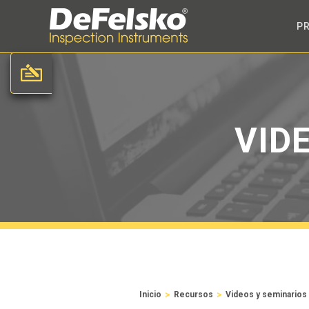
P
VID
>
>
Inicio
Recursos
Videos y seminarios