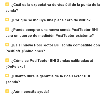
Resolución
0,1 Barcol
¿Cuál es la expectativa de vida útil de la punta de la
Precisión
± 2 Barcol
sonda?
Tamaño*
127 x 66 x 25,4 mm (5" x 2,6" x 1")
¿Por qué se incluye una placa cero de vidrio?
Peso*
137 g (4.9 onzas) sin pilas
¿Puedo comprar una nueva sonda PosiTector BHI
Tamaño de la sonda
145 x 97 x 64 mm (5,7" x 3,8" x 2,5")
para un cuerpo de medición PosiTector existente?
Altura de la sonda
140 mm (5,5")
Peso de la sonda
400 g (14.1 onzas)
¿Es el nuevo PosiTector BHI sonda compatible con
Ver dimensiones
PosiSoft ¿Soluciones?
* El tamaño y el peso son para el PosiTector solo el cuerpo del
¿Cómo se PosiTector BHI Sondas calibradas at
medidor y no incluye la sonda
¿DeFelsko?
Modelos Estándar
¿Cuánto dura la garantía de la PosiTector BHI
¿sonda?
Incluye TODAS las características que se muestran arriba
más...
¿Aún necesita ayuda?
Almacenamiento de 1,000 lecturas por sonda: las lecturas
almacenadas pueden visualizarse o descargarse
Modelos Avanzados