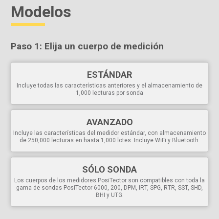
Incluye discos de prueba de aleación de aluminio duro y blando y
Modelos
placa de nivelación para verificar el funcionamiento del calibrador
Cumple las normas nacionales e internacionales, incluida la ASTM
Versátil
Paso 1: Elija un cuerpo de medición
PosiTector el cuerpo acepta todo PosiTector
6000
,
200
,
RTR
,
SPG
,
DPM
,
IRT
,
SST
,
UTG
,
SHD
,
BHI
y
GLS
se
convierten fácilmente de un medidor de espesor de
ESTÁNDAR
recubrimiento a un medidor de perfil de superficie,
Incluye todas las características anteriores y el almacenamiento de
medidor de punto de rocío, probador de sales solubles,
1,000 lecturas por sonda
medidor de espesor de pared ultrasónico, probador de
dureza o medidor de brillo
Opciones de calibración de 1 y 2 puntos con
Cal Reset
AVANZADO
para restaurar los ajustes de fábrica
Incluye las características del medidor estándar, con almacenamiento
Interfaz de
Idiomas
seleccionables
de 250,000 lecturas en hasta 1,000 lotes. Incluye WiFi y Bluetooth.
Pantalla giratoria automática
con Bloqueo de Giro
Potente
SÓLO SONDA
Los cuerpos de los medidores PosiTector son compatibles con toda la
Muestra/actualiza continuamente la media, la desviación
gama de sondas PosiTector 6000, 200, DPM, IRT, SPG, RTR, SST, SHD,
estándar, el mínimo/máximo y el número de lecturas
BHI y UTG.
mientras se mide
Captura de pantalla:
guarda 100 imágenes de la