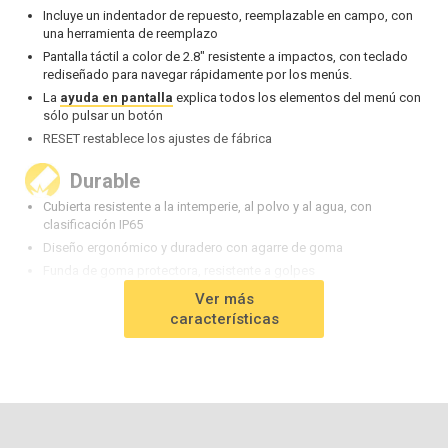
Incluye un indentador de repuesto, reemplazable en campo, con
una herramienta de reemplazo
Pantalla táctil a color de 2.8" resistente a impactos, con teclado
rediseñado para navegar rápidamente por los menús.
La
ayuda en pantalla
explica todos los elementos del menú con
sólo pulsar un botón
RESET restablece los ajustes de fábrica
Durable
Cubierta resistente a la intemperie, al polvo y al agua, con
clasificación IP65
Diseño ergonómico y duradero con agarre de goma
Funda de goma protectora, resistente a golpes
Maletín de transporte rígido incluido
Ver más
Dos años de garantía para el medidor y la sonda
características
Preciso
Certificado de calibración incluido
El modo Hi-RES aumenta la resolución de la pantalla para
aplicaciones de precisión