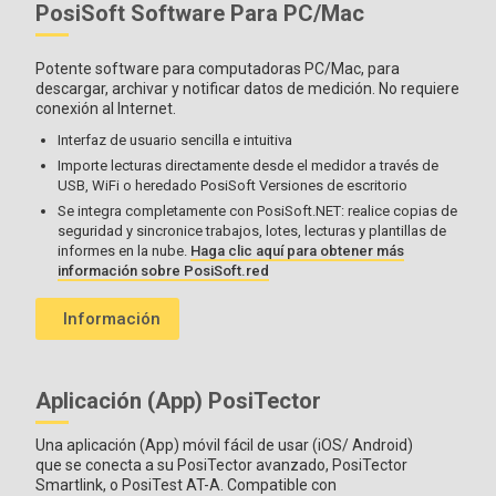
PosiSoft Software Para PC/Mac
individuales
Potente software para computadoras PC/Mac, para
descargar, archivar y notificar datos de medición. No requiere
conexión al Internet.
Todos los medidores vienen completos
con discos de prueba
(2), placa de nivelación, indentor de repuesto con herramienta
Interfaz de usuario sencilla e intuitiva
de repuesto, placa de vidrio, funda protectora de goma, correa
Importe lecturas directamente desde el medidor a través de
para la muñeca, 3 pilas AAA, instrucciones, estuche protector
USB, WiFi o heredado PosiSoft Versiones de escritorio
de transporte, protector de lente, certificado de calibración de
Se integra completamente con PosiSoft.NET: realice copias de
forma larga, cable USB, PosiSoft Software, dos (2) años de
seguridad y sincronice trabajos, lotes, lecturas y plantillas de
garantía.
informes en la nube.
Haga clic aquí para obtener más
información sobre PosiSoft.red
Información
Aplicación (App) PosiTector
Una aplicación (App) móvil fácil de usar (iOS/ Android)
que se conecta a su PosiTector avanzado, PosiTector
Smartlink, o PosiTest AT-A. Compatible con