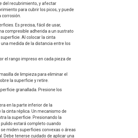
 del recubrimiento, y afectar
rimiento para cubrir los picos, y puede
 corrosión.
ficies. Es precisa, fácil de usar,
a compresible adherida a un sustrato
perficie. Al colocar la cinta
 una medida de la distancia entre los
 por el rango impreso en cada pieza de
masilla de limpieza para eliminar el
re la superficie y retire.
perficie granallada. Presione los
a en la parte inferior de la
e la cinta réplica. Un mecanismo de
ra la superficie. Presionando la
El pulido estará completo cuando
 se miden superficies convexas o áreas
al. Debe tenerse cuidado de aplicar una