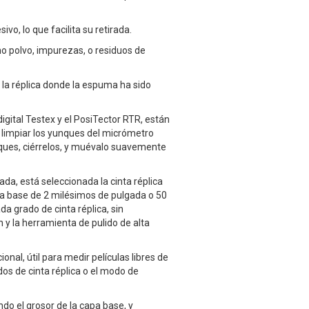
ivo, lo que facilita su retirada.
mo polvo, impurezas, o residuos de
a la réplica donde la espuma ha sido
igital Testex y el PosiTector RTR, están
e limpiar los yunques del micrómetro
nques, ciérrelos, y muévalo suavemente
da, está seleccionada la cinta réplica
apa base de 2 milésimos de pulgada o 50
a grado de cinta réplica, sin
 y la herramienta de pulido de alta
l, útil para medir películas libres de
os de cinta réplica o el modo de
o el grosor de la capa base, y