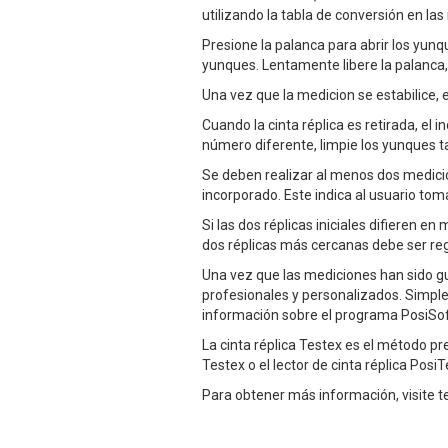
utilizando la tabla de conversión en las
Presione la palanca para abrir los yunqu
yunques. Lentamente libere la palanca,
Una vez que la medicion se estabilice, 
Cuando la cinta réplica es retirada, e
número diferente, limpie los yunques 
Se deben realizar al menos dos medici
incorporado. Este indica al usuario to
Si las dos réplicas iniciales difieren 
dos réplicas más cercanas debe ser reg
Una vez que las mediciones han sido gu
profesionales y personalizados. Simpl
información sobre el programa PosiSof
La cinta réplica Testex es el método pr
Testex o el lector de cinta réplica Pos
Para obtener más información, visite t