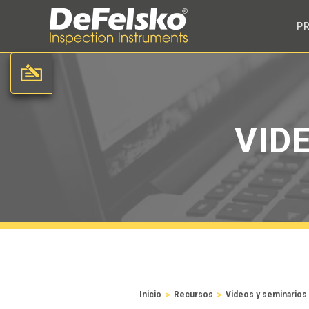
P
VID
>
>
Inicio
Recursos
Videos y seminarios