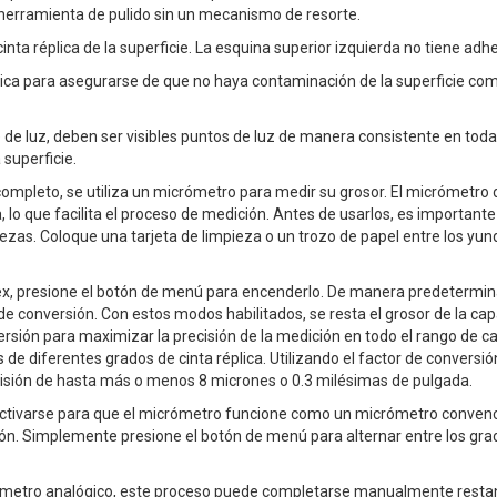
a herramienta de pulido sin un mecanismo de resorte.
inta réplica de la superficie. La esquina superior izquierda no tiene adhes
éplica para asegurarse de que no haya contaminación de la superficie co
e de luz, deben ser visibles puntos de luz de manera consistente en tod
 superficie.
ompleto, se utiliza un micrómetro para medir su grosor. El micrómetro d
, lo que facilita el proceso de medición. Antes de usarlos, es important
rezas. Coloque una tarjeta de limpieza o un trozo de papel entre los yu
stex, presione el botón de menú para encenderlo. De manera predetermina
de conversión. Con estos modos habilitados, se resta el grosor de la c
ersión para maximizar la precisión de la medición en todo el rango de cad
e diferentes grados de cinta réplica. Utilizando el factor de conversión
recisión de hasta más o menos 8 micrones o 0.3 milésimas de pulgada.
ivarse para que el micrómetro funcione como un micrómetro convenciona
ón. Simplemente presione el botón de menú para alternar entre los grad
crómetro analógico, este proceso puede completarse manualmente restand