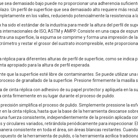
 que sea demasiado bajo puede no proporcionar una adherencia suficiente
lazo. Un perfil de superficie que sea demasiado alto requiere más recub
pletamente en los valles, reduciendo potencialmente la resistencia a la
ha sido el estándar de la industria para medir la altura del perfil de super
s internacionales de ISO, ASTM y AMPP. Consiste en una capa de espum
ra una superficie, la espuma se comprime y forma una impresión de la su
rómetro y restar el grosor del sustrato incompresible, este proporciona
a réplica para diferentes alturas de perfil de superficie, como se indica
inta apropiado para la altura de perfil esperada.
nte que la superficie esté libre de contaminantes. Se puede utilizar una 
proceso de granallado de la superficie. Presione firmemente la masilla sob
e cinta réplica con adhesivo de su papel protector y aplíquela en la su
a cinta firmemente en su lugar durante el proceso de pulido.
precisión simplifica el proceso de pulido. Simplemente pressione la esfer
ar en la cinta réplica, hasta que la base de la herramienta descanse sobr
 una fuerza consistente, independientemente de la presión aplicada cont
 y circulares variados, retirándola periódicamente para inspeccionar. 
anera consistente en toda el área, sin áreas blancas restantes. Cuando
 opuesto de la herramienta de pulido, o la herramienta acrílica tradicion