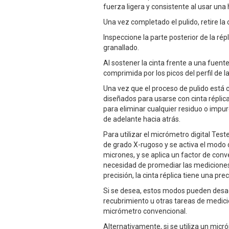
fuerza ligera y consistente al usar un
Una vez completado el pulido, retire la c
Inspeccione la parte posterior de la r
granallado.
Al sostener la cinta frente a una fuent
comprimida por los picos del perfil de la
Una vez que el proceso de pulido está c
diseñados para usarse con cinta réplica
para eliminar cualquier residuo o impu
de adelante hacia atrás.
Para utilizar el micrómetro digital Te
de grado X-rugoso y se activa el modo 
micrones, y se aplica un factor de conv
necesidad de promediar las mediciones d
precisión, la cinta réplica tiene una p
Si se desea, estos modos pueden desact
recubrimiento u otras tareas de medici
micrómetro convencional.
Alternativamente, si se utiliza un mi