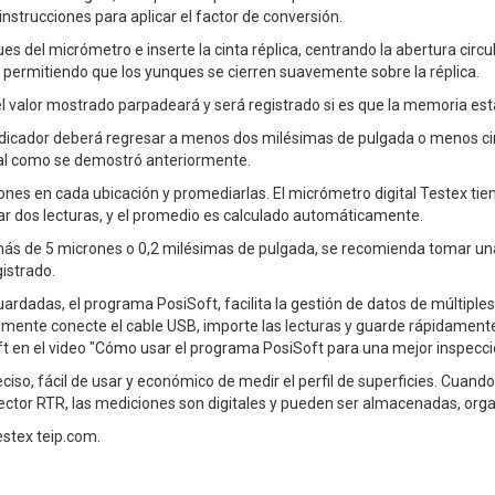
 instrucciones para aplicar el factor de conversión.
es del micrómetro e inserte la cinta réplica, centrando la abertura circu
 permitiendo que los yunques se cierren suavemente sobre la réplica.
el valor mostrado parpadeará y será registrado si es que la memoria est
l indicador deberá regresar a menos dos milésimas de pulgada o menos c
tal como se demostró anteriormente.
ones en cada ubicación y promediarlas. El micrómetro digital Testex t
mar dos lecturas, y el promedio es calculado automáticamente.
en más de 5 micrones o 0,2 milésimas de pulgada, se recomienda tomar una
istrado.
ardadas, el programa PosiSoft, facilita la gestión de datos de múltiple
emente conecte el cable USB, importe las lecturas y guarde rápidamen
t en el video "Cómo usar el programa PosiSoft para una mejor inspecci
eciso, fácil de usar y económico de medir el perfil de superficies. Cuand
iTector RTR, las mediciones son digitales y pueden ser almacenadas, org
estex teip.com.