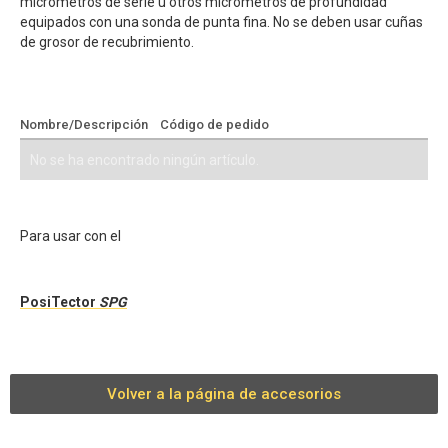
micrómetros de serie u otros micrómetros de profundidad
equipados con una sonda de punta fina. No se deben usar cuñas
de grosor de recubrimiento.
Nombre/Descripción
Código de pedido
Añadir a cotización
No se ha encontrado ningún artículo.
Para usar con el
PosiTector
SPG
Volver a la página de accesorios