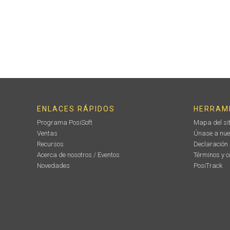
ENLACES RÁPIDOS
HERRAM
Programa PosiSoft
Mapa del sit
Ventas
Únase a nue
Recursos
Declaración
Acerca de nosotros / Eventos
Términos y c
Novedades
PosiTrack