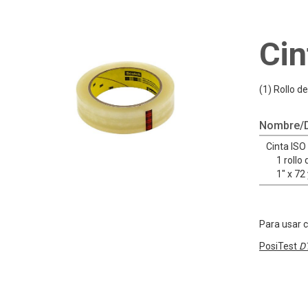
Cin
(1) Rollo 
Nombre/D
Cinta ISO
1 rollo
1" x 72
Para usar c
PosiTest
D