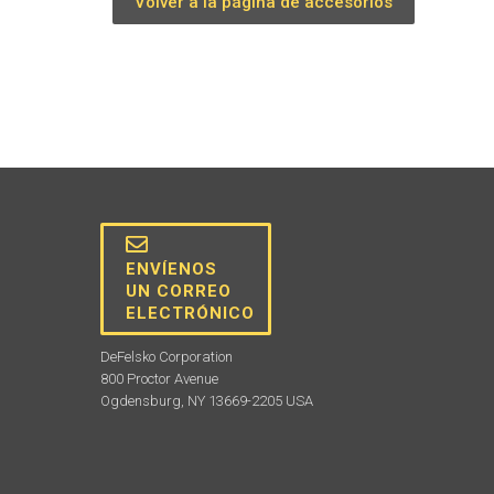
Volver a la página de accesorios
ENVÍENOS
UN CORREO
ELECTRÓNICO
DeFelsko Corporation
800 Proctor Avenue
Ogdensburg, NY 13669-2205 USA