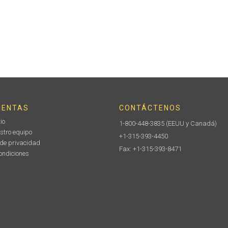
IENTAS
CONTÁCTENOS
io
1-800-448-3835
(EEUU y Canadá)
stro equipo
+1-315-393-4450
 de privacidad
Fax: +1-315-393-8471
ondiciones