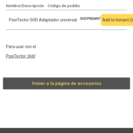
Nombre/Descripción
Código de pedido
Añadir a cotización
SHDPRBMNT
PosiTector SHD Adaptador universal
Add to Instant 
Para usar con el
PosiTector
SHD
Volver a la página de accesorios