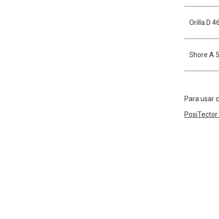
Orilla D 4
Shore A 
Para usar c
PosiTector