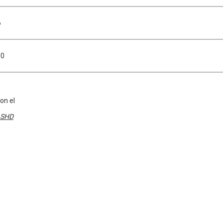
6
50
on el
SHD