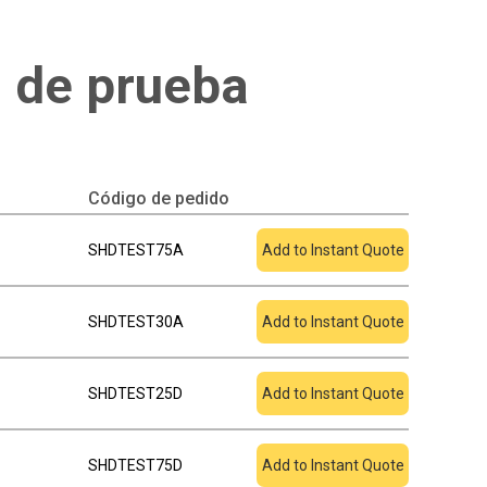
 de prueba
Código de pedido
Añadir a cotización
SHDTEST75A
Add to Instant Quote
SHDTEST30A
Add to Instant Quote
SHDTEST25D
Add to Instant Quote
SHDTEST75D
Add to Instant Quote