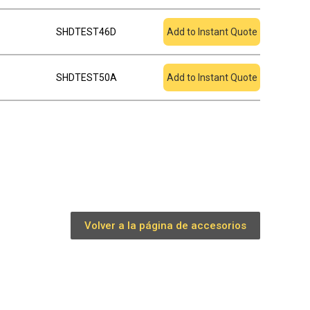
SHDTEST46D
Add to Instant Quote
SHDTEST50A
Add to Instant Quote
Volver a la página de accesorios