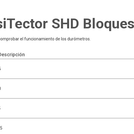
iTector SHD Bloques
 comprobar el funcionamiento de los durómetros.
escripción
5
0
5
75