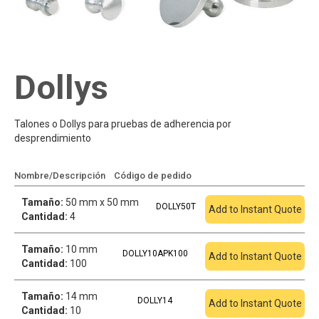
Dollys
Talones o Dollys para pruebas de adherencia por
desprendimiento
Nombre/Descripción
Código de pedido
Añadir a cotización
Tamaño:
50 mm x 50 mm
DOLLY50T
Add to Instant Quote
Cantidad:
4
Tamaño:
10 mm
DOLLY10APK100
Add to Instant Quote
Cantidad:
100
Tamaño:
14 mm
DOLLY14
Add to Instant Quote
Cantidad:
10