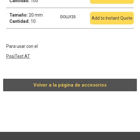
Cantidad:
100
Tamaño:
20 mm
DOLLY20
Add to Instant Quote
Cantidad:
10
Para usar con el
PosiTest
AT
Volver a la página de accesorios